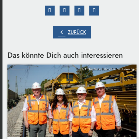
chevron_left
ZURÜCK
Das könnte Dich auch interessieren
Foto: Deutsche Bahn AG/Tom Kiewning