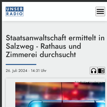
menu
Staatsanwaltschaft ermittelt in
Salzweg - Rathaus und
Zimmerei durchsucht
headphones
chrome_reader_mode
26. Juli 2024
· 14:31 Uhr
Foto: Fotolia / lassedesignen