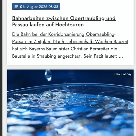
06
. August 2026 08:38
notes
Bahnarbeiten zwischen Obertraubling und
Passau laufen auf Hochtouren
Die Bahn bei der Korridorsanierung Obertraubling-
Passau im Zeitplan. Nach siebeneinhalb Wochen Bauzeit
hat sich Bayerns Bauminister Christian Bernreiter die
Baustelle in Straubing angeschaut. Sein Fazit lautet: …
Foto: Pixabay