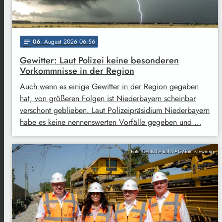
06
. August 2026 06:56
notes
Gewitter: Laut Polizei keine besonderen
Vorkommnisse in der Region
Auch wenn es einige Gewitter in der Region gegeben
hat, von größeren Folgen ist Niederbayern scheinbar
verschont geblieben. Laut Polizeipräsidium Niederbayern
habe es keine nennenswerten Vorfälle gegeben und …
Foto: Deutsche Bahn AG/Tom Kiewning