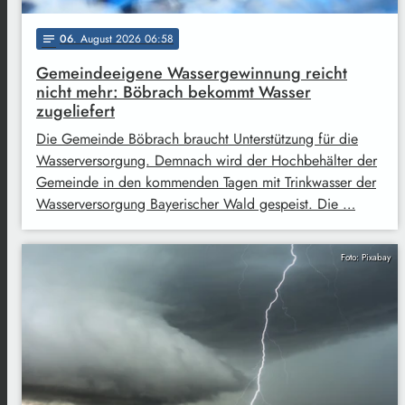
06
. August 2026 06:58
notes
Gemeindeeigene Wassergewinnung reicht
nicht mehr: Böbrach bekommt Wasser
zugeliefert
Die Gemeinde Böbrach braucht Unterstützung für die
Wasserversorgung. Demnach wird der Hochbehälter der
Gemeinde in den kommenden Tagen mit Trinkwasser der
Wasserversorgung Bayerischer Wald gespeist. Die …
Foto: Pixabay