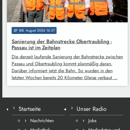
05
. August 2026 16:27
notes
Sanierung der Bahnstrecke Obertraubling -
Passau ist im Zeitplan
Die derzeit laufende Sanierung der Bahnstrecke zwischen
Passau und Obertraubling kommt planmäßig daran.
Darüber informiert jetzt die Bahn. So wurden in den
letzten Wochen bereits 20 Kilometer Gleise verbaut …
Startseite
Unser Radio
Nachrichten
Jobs
Mediathek
Mediadaten und