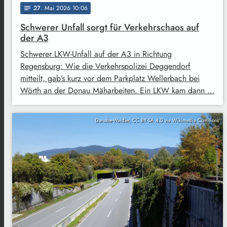
27
. Mai 2026 10:06
notes
Schwerer Unfall sorgt für Verkehrschaos auf
der A3
Schwerer LKW-Unfall auf der A3 in Richtung
Regensburg: Wie die Verkehrspolizei Deggendorf
mitteilt, gab’s kurz vor dem Parkplatz Wellerbach bei
Wörth an der Donau Mäharbeiten. Ein LKW kam dann …
Danube-Waidler, CC BY-SA 4.0 via Wikimedia Commons