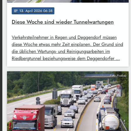
13
. April 2026 06:38
notes
Diese Woche sind wieder Tunnelwartungen
Verkehrsteilnehmer in Regen und Deggendorf müssen
diese Woche etwas mehr Zeit einplanen. Der Grund sind
die üblichen Wartungs- und Reinigungsarbeiten im
Riedbergtunnel beziehungsweise dem Deggendorfer …
Foto: Pixabay