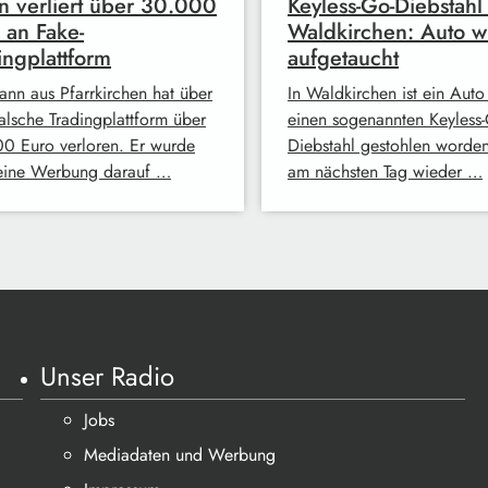
 verliert über 30.000
Keyless-Go-Diebstahl 
 an Fake-
Waldkirchen: Auto w
ingplattform
aufgetaucht
ann aus Pfarrkirchen hat über
In Waldkirchen ist ein Auto
falsche Tradingplattform über
einen sogenannten Keyless-
0 Euro verloren. Er wurde
Diebstahl gestohlen worde
eine Werbung darauf …
am nächsten Tag wieder …
Unser Radio
Jobs
Mediadaten und Werbung