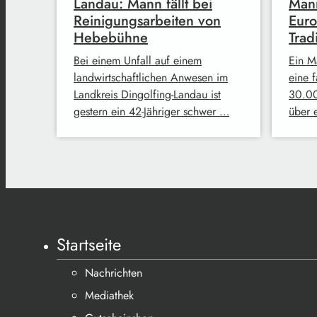
Landau: Mann fällt bei
Mann
Reinigungsarbeiten von
Euro
Hebebühne
Trad
Bei einem Unfall auf einem
Ein M
landwirtschaftlichen Anwesen im
eine 
Landkreis Dingolfing-Landau ist
30.00
gestern ein 42-Jähriger schwer …
über 
Startseite
Nachrichten
Mediathek