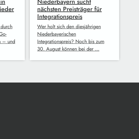
in
Niederbayern sucht
ieder
nächsten Preisträger für
Integrationspreis
 durch
Wer holt sich den diesjährigen
Go-
Niederbayerischen
n – und
Integrationspreis? Noch bis zum
30. August können bei der …