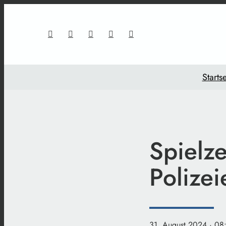
Startse
Spielze
Polizei
31. August 2024
· 08