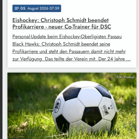
05
. August 2026 07:59
notes
Eishockey: Christoph Schmidt beendet
Profikarriere - neuer Co-Trainer für DSC
Personal-Update beim Eishockey-Oberligisten Passau
Black Hawks: Christoph Schmidt beendet seine
Profikarriere und steht den Passauern damit nicht mehr
zur Verfügung. Das teilte der Verein mit. Der 24 Jahre …
Foto: Pixabay