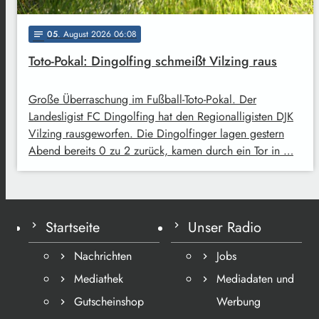
05
. August 2026 06:08
notes
Toto-Pokal: Dingolfing schmeißt Vilzing raus
Große Überraschung im Fußball-Toto-Pokal. Der
Landesligist FC Dingolfing hat den Regionalligisten DJK
Vilzing rausgeworfen. Die Dingolfinger lagen gestern
Abend bereits 0 zu 2 zurück, kamen durch ein Tor in …
Startseite
Unser Radio
Nachrichten
Jobs
Mediathek
Mediadaten und
Gutscheinshop
Werbung