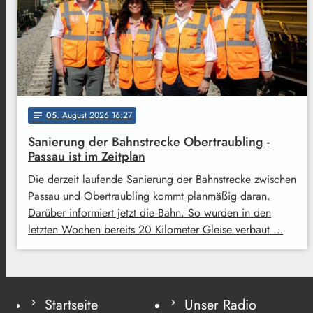
05
. August 2026 16:27
notes
Sanierung der Bahnstrecke Obertraubling -
Passau ist im Zeitplan
Die derzeit laufende Sanierung der Bahnstrecke zwischen
Passau und Obertraubling kommt planmäßig daran.
Darüber informiert jetzt die Bahn. So wurden in den
letzten Wochen bereits 20 Kilometer Gleise verbaut …
Startseite
Unser Radio