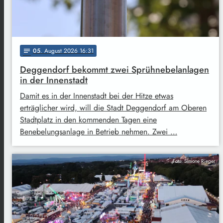
05
. August 2026 16:31
notes
Deggendorf bekommt zwei Sprühnebelanlagen
in der Innenstadt
Damit es in der Innenstadt bei der Hitze etwas
erträglicher wird, will die Stadt Deggendorf am Oberen
Stadtplatz in den kommenden Tagen eine
Benebelungsanlage in Betrieb nehmen. Zwei …
Foto: Simone Rieger