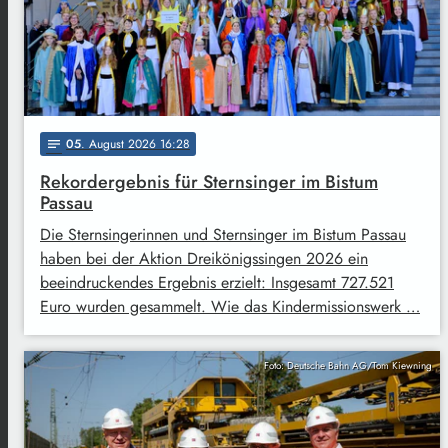
05
. August 2026 16:28
notes
Rekordergebnis für Sternsinger im Bistum
Passau
Die Sternsingerinnen und Sternsinger im Bistum Passau
haben bei der Aktion Dreikönigssingen 2026 ein
beeindruckendes Ergebnis erzielt: Insgesamt 727.521
Euro wurden gesammelt. Wie das Kindermissionswerk …
Foto: Deutsche Bahn AG/Tom Kiewning