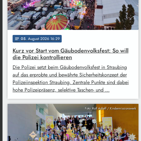
05
. August 2026 16:29
notes
Kurz vor Start vom Gäubodenvolksfest: So will
die Polizei kontrollieren
Die Polizei setzt beim Gäubodenvolksfest in Straubing
auf das erprobte und bewährte Sicherheitskonzept der
Polizeiinspektion Straubing. Zentrale Punkte sind dabei
hohe Polizeipräsenz, selektive Taschen- und …
Foto: Ralf Adloff / Kindermissionswerk