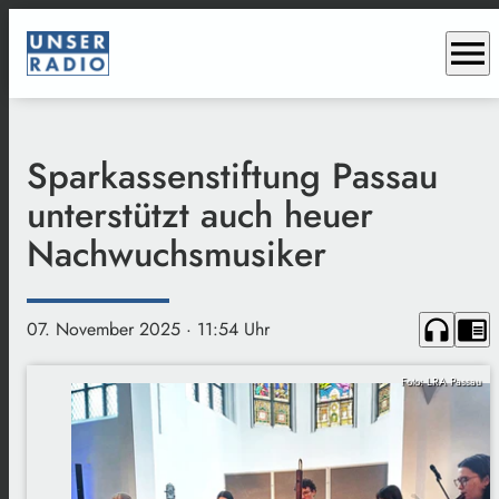
menu
Sparkassenstiftung Passau
unterstützt auch heuer
Nachwuchsmusiker
headphones
chrome_reader_mode
07. November 2025
· 11:54 Uhr
Foto: LRA Passau