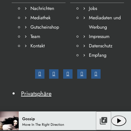
Nachrichten
Jobs
Mediathek
Mediadaten und
Gutscheinshop
Werbung
Team
Impressum
Kontakt
Datenschutz
Empfang
Privatsphäre
Gossip
library_music
play_arrow
Move In The Right Direction