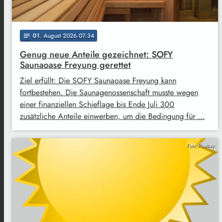
01
. August 2026 07:34
notes
Genug neue Anteile gezeichnet: SOFY
Saunaoase Freyung gerettet
Ziel erfüllt: Die SOFY Saunaoase Freyung kann
fortbestehen. Die Saunagenossenschaft musste wegen
einer finanziellen Schieflage bis Ende Juli 300
zusätzliche Anteile einwerben, um die Bedingung für …
Foto: Pixabay