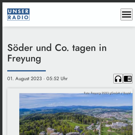
menu
Söder und Co. tagen in
Freyung
headphones
chrome_reader_mode
01. August 2023
· 05:52 Uhr
Foto: Freyung 2023 gGmbH / Baytel