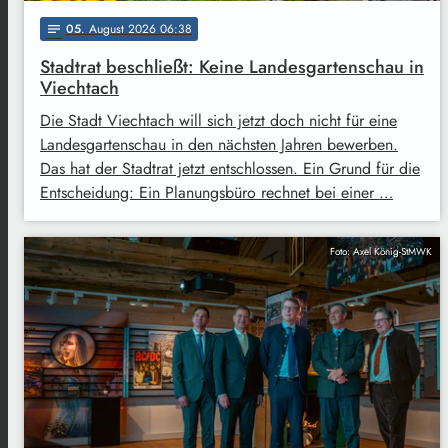
05
. August 2026 06:38
notes
Stadtrat beschließt: Keine Landesgartenschau in
Viechtach
Die Stadt Viechtach will sich jetzt doch nicht für eine
Landesgartenschau in den nächsten Jahren bewerben.
Das hat der Stadtrat jetzt entschlossen. Ein Grund für die
Entscheidung: Ein Planungsbüro rechnet bei einer …
Foto: Axel König-StMWK