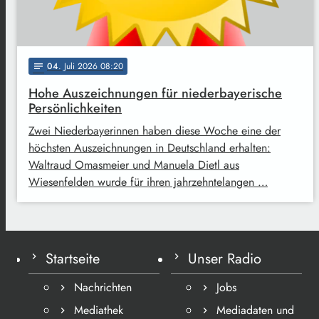
04
. Juli 2026 08:20
notes
Hohe Auszeichnungen für niederbayerische
Persönlichkeiten
Zwei Niederbayerinnen haben diese Woche eine der
höchsten Auszeichnungen in Deutschland erhalten:
Waltraud Omasmeier und Manuela Dietl aus
Wiesenfelden wurde für ihren jahrzehntelangen …
Startseite
Unser Radio
Nachrichten
Jobs
Mediathek
Mediadaten und