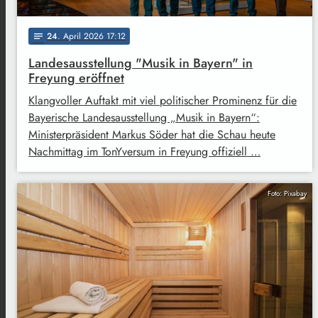
24
. April 2026 17:12
notes
Landesausstellung "Musik in Bayern" in
Freyung eröffnet
Klangvoller Auftakt mit viel politischer Prominenz für die
Bayerische Landesausstellung „Musik in Bayern“:
Ministerpräsident Markus Söder hat die Schau heute
Nachmittag im TonYversum in Freyung offiziell …
Foto: Pixabay