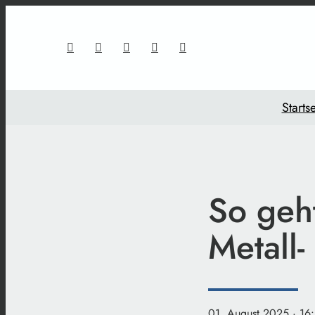
Startse
So geh
Metall-
01. August 2025
· 16