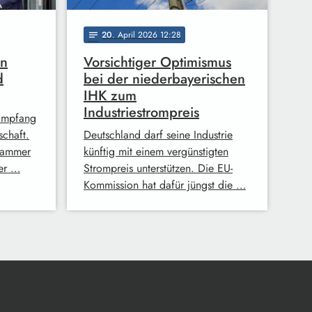
20
. April 2026 12:28
notes
in
Vorsichtiger Optimismus
d
bei der niederbayerischen
IHK zum
Industriestrompreis
 Empfang
schaft.
Deutschland darf seine Industrie
skammer
künftig mit einem vergünstigten
er …
Strompreis unterstützen. Die EU-
Kommission hat dafür jüngst die …