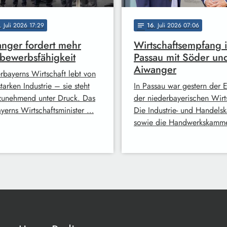
. Juli 2026 17:29
16
. Juli 2026 07:06
notes
nger fordert mehr
Wirtschaftsempfang 
bewerbsfähigkeit
Passau mit Söder un
Aiwanger
rbayerns Wirtschaft lebt von
starken Industrie – sie steht
In Passau war gestern der
zunehmend unter Druck. Das
der niederbayerischen Wirt
ayerns Wirtschaftsminister …
Die Industrie- und Handel
sowie die Handwerkskamm