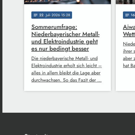
22
. Juli 2026 15:28
16
notes
notes
Sommerumfrage:
Aiwa
Niederbayerischer Metall-
Wett
und Elektroindustrie geht
Niede
es nur bedingt besser
ihrer 
Die niederbayerische Metall- und
aber 
Elektroindustrie erholt sich leicht –
hat B
alles in allem bleibt die Lage aber
durchwachsen. So das Fazit der …