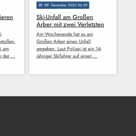
29
. Dezember 2025 06:09
notes
ieren
Ski-Unfall am Großen
Arber mit zwei Verletzten
i
Am Wochenende hat es am
stoßen.
Großen Arber einen Unfall
ei am
gegeben. Laut Polizei ist ein 14-
on der …
jähriger Skifahrer auf einen …