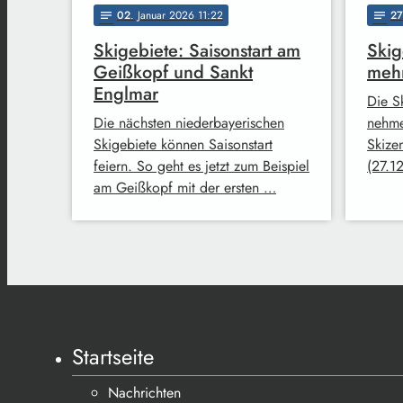
02
. Januar 2026 11:22
27
notes
notes
Skigebiete: Saisonstart am
Skig
Geißkopf und Sankt
meh
Englmar
Die S
Die nächsten niederbayerischen
nehme
Skigebiete können Saisonstart
Skizen
feiern. So geht es jetzt zum Beispiel
(27.1
am Geißkopf mit der ersten …
Startseite
Nachrichten