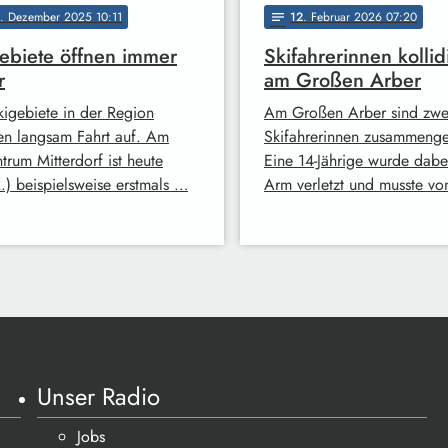
. Dezember 2025 10:11
12
. Februar 2026 07:20
notes
ebiete öffnen immer
Skifahrerinnen kollid
r
am Großen Arber
kigebiete in der Region
Am Großen Arber sind zwe
n langsam Fahrt auf. Am
Skifahrerinnen zusammenge
trum Mitterdorf ist heute
Eine 14-Jährige wurde dab
2.) beispielsweise erstmals …
Arm verletzt und musste v
Unser Radio
Jobs