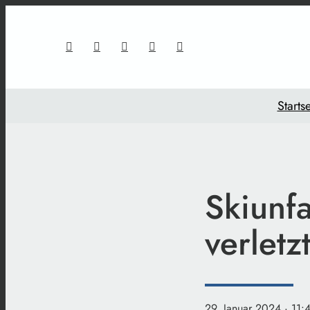
Startse
Skiunfa
verletz
29. Januar 2024
· 11: