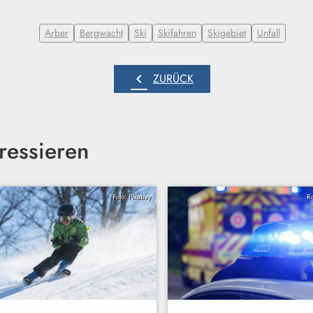
Arber
Bergwacht
Ski
Skifahren
Skigebiet
Unfall
chevron_left
ZURÜCK
ressieren
Foto: Pixabay
R