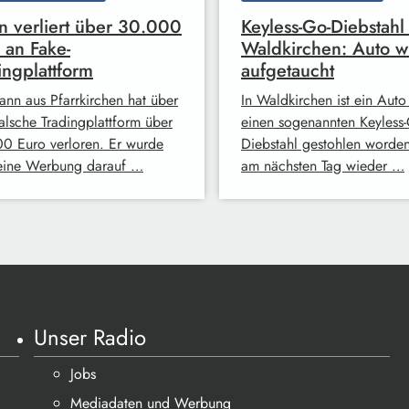
 verliert über 30.000
Keyless-Go-Diebstahl 
 an Fake-
Waldkirchen: Auto w
ingplattform
aufgetaucht
ann aus Pfarrkirchen hat über
In Waldkirchen ist ein Auto
falsche Tradingplattform über
einen sogenannten Keyless-
0 Euro verloren. Er wurde
Diebstahl gestohlen worde
eine Werbung darauf …
am nächsten Tag wieder …
Unser Radio
Jobs
Mediadaten und Werbung