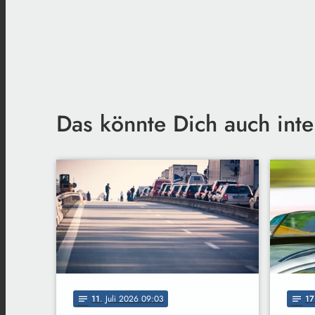
Das könnte Dich auch inte
11
. Juli 2026 09:03
17
notes
notes