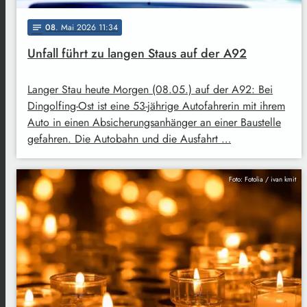
08
. Mai 2026 11:34
notes
Unfall führt zu langen Staus auf der A92
Langer Stau heute Morgen (08.05.) auf der A92: Bei
Dingolfing-Ost ist eine 53-jährige Autofahrerin mit ihrem
Auto in einen Absicherungsanhänger an einer Baustelle
gefahren. Die Autobahn und die Ausfahrt …
Foto: Fotolia / ivan kmit