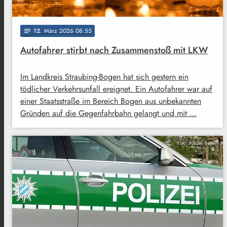
12
. März 2026 08:55
notes
Autofahrer stirbt nach Zusammenstoß mit LKW
Im Landkreis Straubing-Bogen hat sich gestern ein
tödlicher Verkehrsunfall ereignet. Ein Autofahrer war auf
einer Staatsstraße im Bereich Bogen aus unbekannten
Gründen auf die Gegenfahrbahn gelangt und mit …
Foto: Polizei Bayern