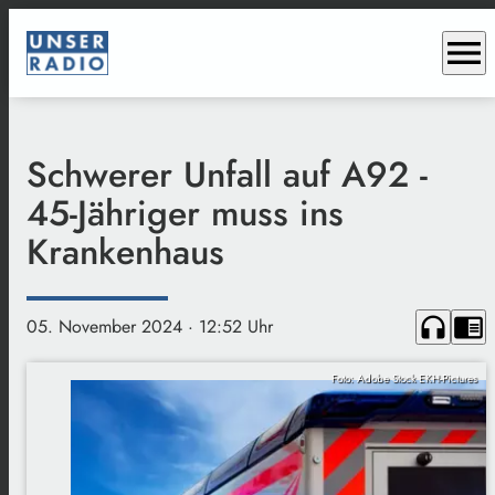
menu
Schwerer Unfall auf A92 -
45-Jähriger muss ins
Krankenhaus
headphones
chrome_reader_mode
05. November 2024
· 12:52 Uhr
Foto: Adobe Stock EKH-Pictures