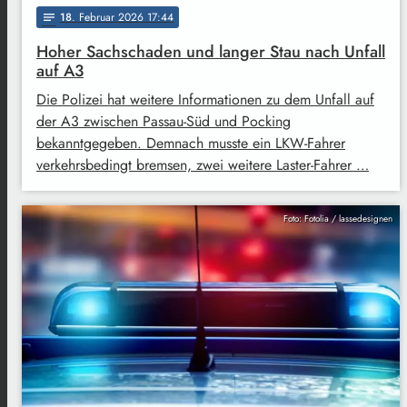
18
. Februar 2026 17:44
notes
Hoher Sachschaden und langer Stau nach Unfall
auf A3
Die Polizei hat weitere Informationen zu dem Unfall auf
der A3 zwischen Passau-Süd und Pocking
bekanntgegeben. Demnach musste ein LKW-Fahrer
verkehrsbedingt bremsen, zwei weitere Laster-Fahrer …
Foto: Fotolia / lassedesignen