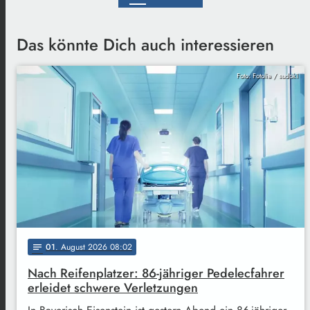
Das könnte Dich auch interessieren
Foto: Fotolia / sudok1
01
. August 2026 08:02
notes
Nach Reifenplatzer: 86-jähriger Pedelecfahrer
erleidet schwere Verletzungen