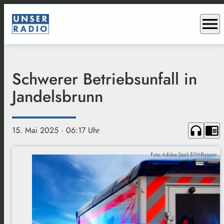
menu
Schwerer Betriebsunfall in
Jandelsbrunn
headphones
chrome_reader_mode
15. Mai 2025
· 06:17 Uhr
Foto: Adobe Stock EKH-Pictures