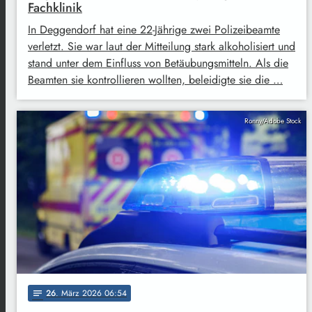
Fachklinik
In Deggendorf hat eine 22-Jährige zwei Polizeibeamte
verletzt. Sie war laut der Mitteilung stark alkoholisiert und
stand unter dem Einfluss von Betäubungsmitteln. Als die
Beamten sie kontrollieren wollten, beleidigte sie die …
Ronny/Adobe Stock
26
. März 2026 06:54
notes