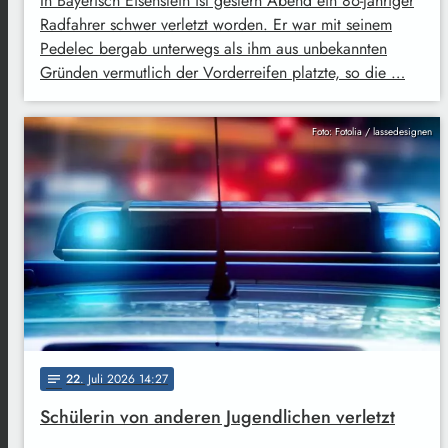
In Bayerisch Eisenstein ist gestern Abend ein 86-jähriger
Radfahrer schwer verletzt worden. Er war mit seinem
Pedelec bergab unterwegs als ihm aus unbekannten
Gründen vermutlich der Vorderreifen platzte, so die …
Foto: Fotolia / lassedesignen
22
. Juli 2026 14:27
notes
Schülerin von anderen Jugendlichen verletzt