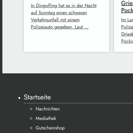
Grie
In Dingolfing hat es in der Nacht
Poc
auf Sonntag einen schweren
Verkehrsunfall mit einem
Im La
Polizeiauto gegeben. Laut …
Poliz
Gries
Pocki
Startseite
Nachrichten
Mediathek
Gutscheinshop