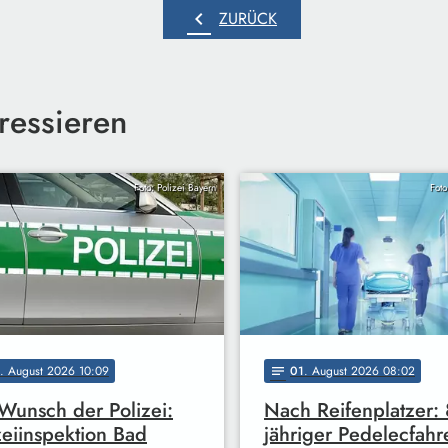
chevron_left
ZURÜCK
ressieren
Foto: Polizei Bayern
Foto
. August 2026 10:09
01
. August 2026 08:02
notes
Wunsch der Polizei:
Nach Reifenplatzer: 
zeiinspektion Bad
jähriger Pedelecfahr