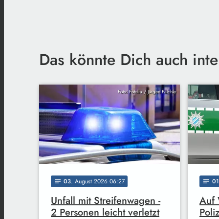
Das könnte Dich auch inte
Foto: Fotolia / Jürgen Fälchle
03
. August 2026 06:27
01
notes
notes
Unfall mit Streifenwagen -
Auf 
2 Personen leicht verletzt
Poli