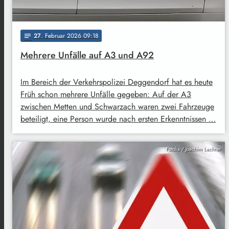
27
. Februar 2026 09:18
notes
Mehrere Unfälle auf A3 und A92
Im Bereich der Verkehrspolizei Deggendorf hat es heute
Früh schon mehrere Unfälle gegeben: Auf der A3
zwischen Metten und Schwarzach waren zwei Fahrzeuge
beteiligt, eine Person wurde nach ersten Erkenntnissen …
Fotolia / Joachim Lechner