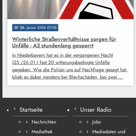
26
. Januar 2026 07:05
notes
Winterliche Straßenverhältnisse sorgen für
Unfälle - A3 stundenlang gesperrt
In Niederbayern hat es in der vergangenen Nacht
(25./26.01.) fast 20 witterungsbedingte Unfälle
gegeben. Wie die Polizei uns auf Nachfrage gesagt hat,
blieb es dabei meistens bei Blechschäden, bei zwei …
Startseite
Unser Radio
Nachrichten
Jobs
Mediathek
Mediadaten und