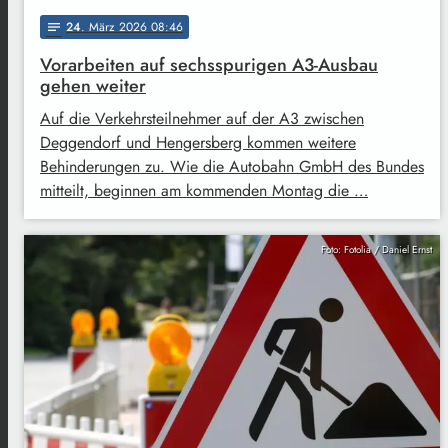
24
. März 2026 08:46
notes
Vorarbeiten auf sechsspurigen A3-Ausbau
gehen weiter
Auf die Verkehrsteilnehmer auf der A3 zwischen
Deggendorf und Hengersberg kommen weitere
Behinderungen zu. Wie die Autobahn GmbH des Bundes
mitteilt, beginnen am kommenden Montag die …
Foto: Fotolia / Daniel Ernst