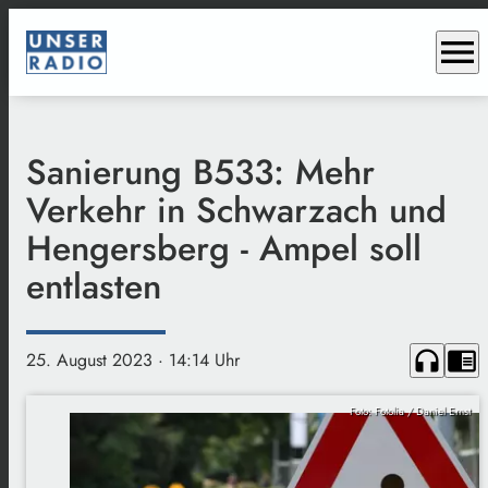
menu
Sanierung B533: Mehr
Verkehr in Schwarzach und
Hengersberg - Ampel soll
entlasten
headphones
chrome_reader_mode
25. August 2023
· 14:14 Uhr
Foto: Fotolia / Daniel Ernst