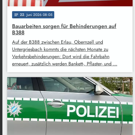
22
. Juni 2026 08:05
notes
Bauarbeiten sorgen für Behinderungen auf
B388
Auf der B388 zwischen Erlau, Obernzell und
Untergriesbach kommts die nächsten Monate zu
Verkehrsbehinderungen: Dort wird die Fahrbahn
erneuert, zusätzlich werden Bankett-, Pflaster- und …
Foto: Polizei Bayern