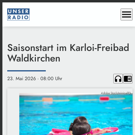
menu
Saisonstart im Karloi-Freibad
Waldkirchen
headphones
chrome_reader_mode
23. Mai 2026
· 08:00 Uhr
Adobe Stock/minicel73