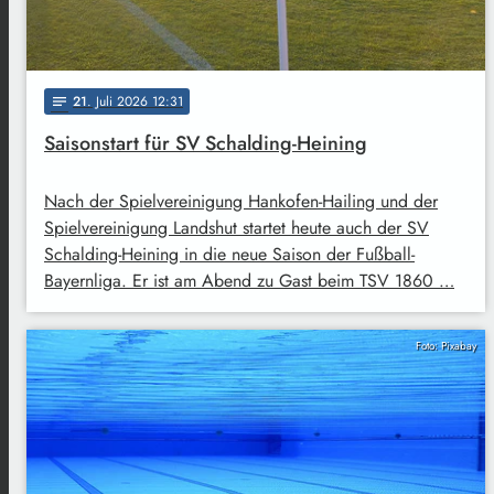
21
. Juli 2026 12:31
notes
Saisonstart für SV Schalding-Heining
Nach der Spielvereinigung Hankofen-Hailing und der
Spielvereinigung Landshut startet heute auch der SV
Schalding-Heining in die neue Saison der Fußball-
Bayernliga. Er ist am Abend zu Gast beim TSV 1860 …
Foto: Pixabay