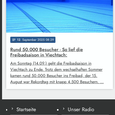
12
. September 2025 08:29
notes
Rund 50.000 Besucher - So lief die
Freibadsaison in Viechtach:
Am Sonntag (14.09.) geht die Freibadsaison in
Viechtach zu Ende. Trotz dem wechselhaften Sommer
kamen rund 50.000 Besucher ins Freibad, der 15.
August war Rekordtag mit knapp 4.500 Besuchern. …
Startseite
Unser Radio