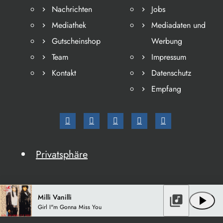
Nachrichten
Jobs
Mediathek
Mediadaten und
Gutscheinshop
Werbung
Team
Impressum
Kontakt
Datenschutz
Empfang
Privatsphäre
Milli Vanilli
library_music
play_arrow
Girl I"m Gonna Miss You