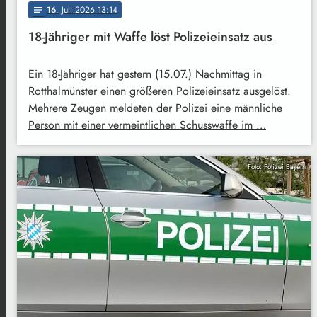
16
. Juli 2026 13:14
notes
18-Jähriger mit Waffe löst Polizeieinsatz aus
Ein 18-Jähriger hat gestern (15.07.) Nachmittag in
Rotthalmünster einen größeren Polizeieinsatz ausgelöst.
Mehrere Zeugen meldeten der Polizei eine männliche
Person mit einer vermeintlichen Schusswaffe im …
Foto: Polizei Bayern