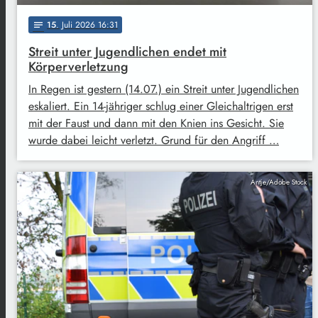
15
. Juli 2026 16:31
notes
Streit unter Jugendlichen endet mit
Körperverletzung
In Regen ist gestern (14.07.) ein Streit unter Jugendlichen
eskaliert. Ein 14-jähriger schlug einer Gleichaltrigen erst
mit der Faust und dann mit den Knien ins Gesicht. Sie
wurde dabei leicht verletzt. Grund für den Angriff …
Antje/Adobe Stock