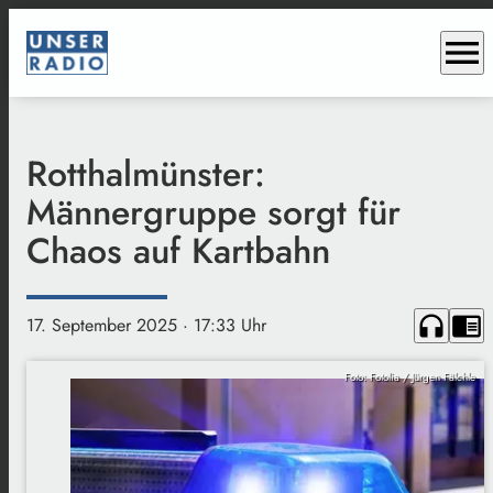
menu
Rotthalmünster:
Männergruppe sorgt für
Chaos auf Kartbahn
headphones
chrome_reader_mode
17. September 2025
· 17:33 Uhr
Foto: Fotolia / Jürgen Fälchle