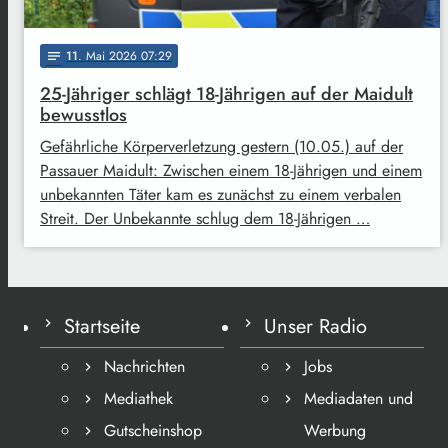
11
. Mai 2026 07:29
notes
25-Jähriger schlägt 18-Jährigen auf der Maidult
bewusstlos
Gefährliche Körperverletzung gestern (10.05.) auf der
Passauer Maidult: Zwischen einem 18-Jährigen und einem
unbekannten Täter kam es zunächst zu einem verbalen
Streit. Der Unbekannte schlug dem 18-Jährigen …
Startseite
Unser Radio
Nachrichten
Jobs
Mediathek
Mediadaten und
Gutscheinshop
Werbung