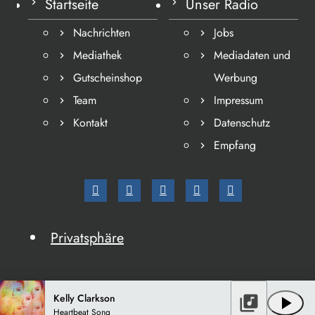
Startseite
Unser Radio
Nachrichten
Jobs
Mediathek
Mediadaten und
Gutscheinshop
Werbung
Team
Impressum
Kontakt
Datenschutz
Empfang
Privatsphäre
Kelly Clarkson
library_music
play_arrow
Heartbeat Song