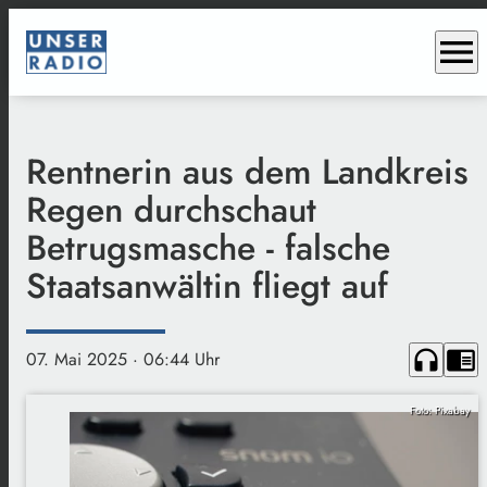
menu
Rentnerin aus dem Landkreis
Regen durchschaut
Betrugsmasche - falsche
Staatsanwältin fliegt auf
headphones
chrome_reader_mode
07. Mai 2025
· 06:44 Uhr
Foto: Pixabay