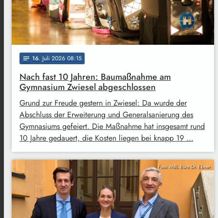
16
. Juli 2026 08:15
notes
Nach fast 10 Jahren: Baumaßnahme am
Gymnasium Zwiesel abgeschlossen
Grund zur Freude gestern in Zwiesel: Da wurde der
Abschluss der Erweiterung und Generalsanierung des
Gymnasiums gefeiert. Die Maßnahme hat insgesamt rund
10 Jahre gedauert, die Kosten liegen bei knapp 19 …
Foto: MdL Büro Dr. Ebner