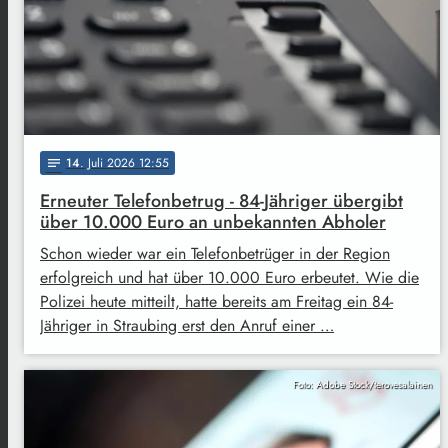
14
. Juli 2026 12:55
notes
Erneuter Telefonbetrug - 84-Jähriger übergibt
über 10.000 Euro an unbekannten Abholer
Schon wieder war ein Telefonbetrüger in der Region
erfolgreich und hat über 10.000 Euro erbeutet. Wie die
Polizei heute mitteilt, hatte bereits am Freitag ein 84-
Jähriger in Straubing erst den Anruf einer …
Foto: Adobe Stock/terovesalainen