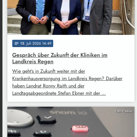
15
. Juli 2026 14:49
notes
Gespräch über Zukunft der Kliniken im
Landkreis Regen
Wie geht’s in Zukunft weiter mit der
Krankenhausversorgung im Landkreis Regen? Darüber
haben Landrat Ronny Raith und der
Landtagsabgeordnete Stefan Ebner mit der …
Foto: Pixabay