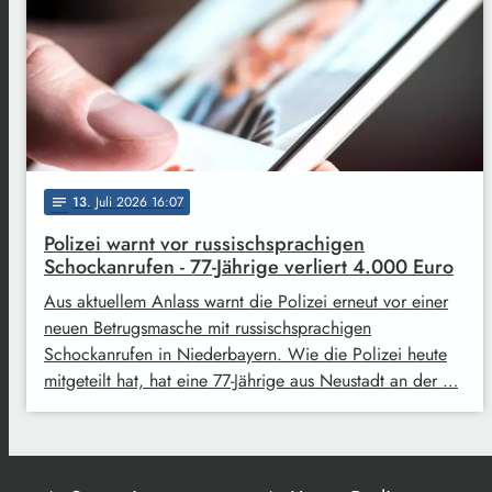
13
. Juli 2026 16:07
notes
Polizei warnt vor russischsprachigen
Schockanrufen - 77-Jährige verliert 4.000 Euro
Aus aktuellem Anlass warnt die Polizei erneut vor einer
neuen Betrugsmasche mit russischsprachigen
Schockanrufen in Niederbayern. Wie die Polizei heute
mitgeteilt hat, hat eine 77-Jährige aus Neustadt an der …