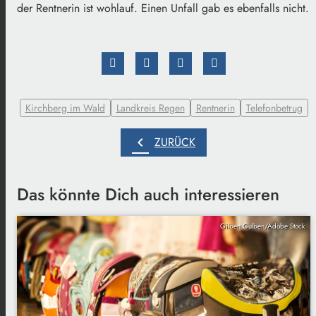
der Rentnerin ist wohlauf. Einen Unfall gab es ebenfalls nicht.
Kirchberg im Wald
Landkreis Regen
Rentnerin
Telefonbetrug
chevron_left
ZURÜCK
Das könnte Dich auch interessieren
Gilbert Gulben/Adobe Stock