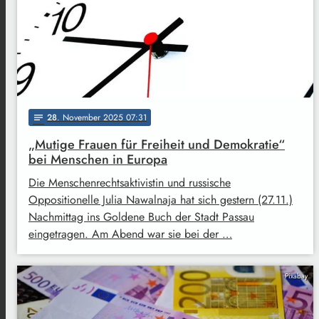
28
. November 2025 07:31
notes
„Mutige Frauen für Freiheit und Demokratie“
bei Menschen in Europa
Die Menschenrechtsaktivistin und russische
Oppositionelle Julia Nawalnaja hat sich gestern (27.11.)
Nachmittag ins Goldene Buch der Stadt Passau
eingetragen. Am Abend war sie bei der …
Pixabay