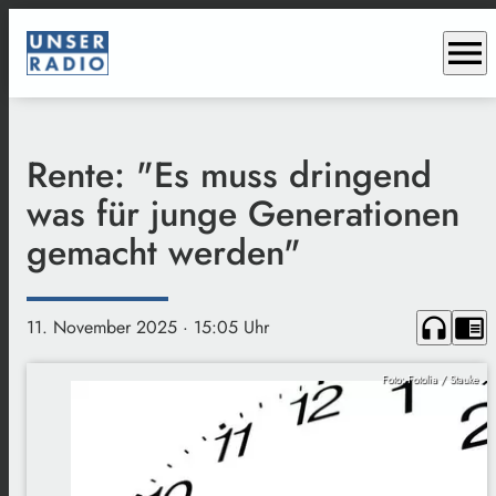
menu
Rente: "Es muss dringend
was für junge Generationen
gemacht werden"
headphones
chrome_reader_mode
11. November 2025
· 15:05 Uhr
Foto: Fotolia / Stauke