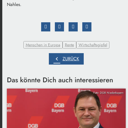
Nahles.
Menschen in Europa
Rente
Wirtschaftsgipfel
chevron_left
ZURÜCK
Das könnte Dich auch interessieren
Foto: DGB Niederbayern