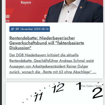
29
. November 2025 08:14
notes
Rentendebatte: Niederbayerischer
Gewerkschaftsbund will "faktenbasierte
Diskussion"
Der DGB Niederbayern kritisiert die aktuelle
Rentendebatte. Geschäftsführer Andreas Schmal weist
Aussagen von Arbeitgeberpräsident Rainer Dulger
zurück, wonach die „Rente mit 63 ohne Abschläge“ …
Foto: Fotolia / Stauke