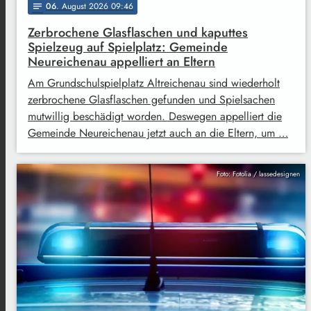
06
. August 2026 09:46
notes
Zerbrochene Glasflaschen und kaputtes
Spielzeug auf Spielplatz: Gemeinde
Neureichenau appelliert an Eltern
Am Grundschulspielplatz Altreichenau sind wiederholt
zerbrochene Glasflaschen gefunden und Spielsachen
mutwillig beschädigt worden. Deswegen appelliert die
Gemeinde Neureichenau jetzt auch an die Eltern, um …
Foto: Fotolia / lassedesignen