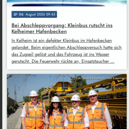
06
. August 2026 09:43
notes
Bei Abschleppvorgang: Kleinbus rutscht ins
Kelheimer Hafenbecken
In Kelheim ist ein defekter Kleinbus im Hafenbecken
gelandet. Beim eigentlichen Abschleppversuch hatte sich
das Zugseil gelöst und das Fahrzeug ist ins Wasser
gerutscht. Die Feuerwehr rückte an, Einsatztaucher …
Foto: Deutsche Bahn AG/Tom Kiewning