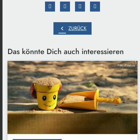
chevron_left
ZURÜCK
Das könnte Dich auch interessieren
Foto: Pixabay