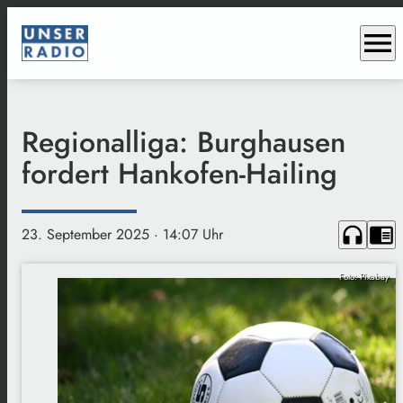
menu
Regionalliga: Burghausen
fordert Hankofen-Hailing
headphones
chrome_reader_mode
23. September 2025
· 14:07 Uhr
Foto: Pixabay