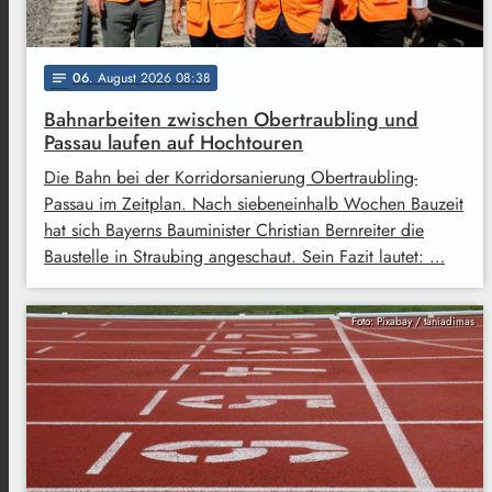
06
. August 2026 08:38
notes
Bahnarbeiten zwischen Obertraubling und
Passau laufen auf Hochtouren
Die Bahn bei der Korridorsanierung Obertraubling-
Passau im Zeitplan. Nach siebeneinhalb Wochen Bauzeit
hat sich Bayerns Bauminister Christian Bernreiter die
Baustelle in Straubing angeschaut. Sein Fazit lautet: …
Foto: Pixabay / taniadimas