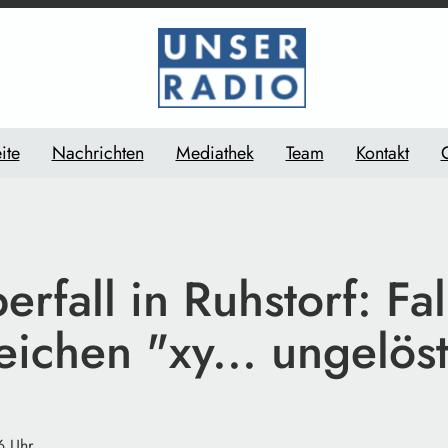
ite
Nachrichten
Mediathek
Team
Kontakt
rfall in Ruhstorf: Fal
ichen "xy... ungelös
6 Uhr