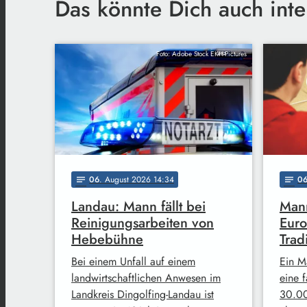
Das könnte Dich auch inte
Foto: Adobe Stock EKH-Pictures
06
. August 2026 14:34
0
notes
notes
Landau: Mann fällt bei
Mann
Reinigungsarbeiten von
Euro
Hebebühne
Trad
Bei einem Unfall auf einem
Ein M
landwirtschaftlichen Anwesen im
eine 
Landkreis Dingolfing-Landau ist
30.00