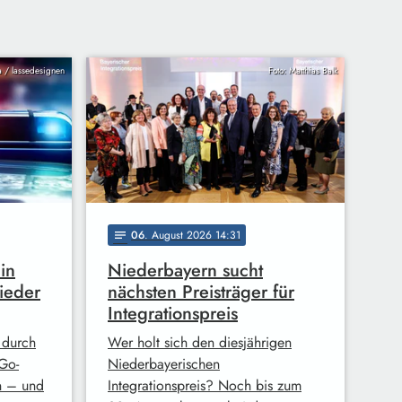
ia / lassedesignen
Foto: Matthias Balk
06
. August 2026 14:31
notes
in
Niederbayern sucht
ieder
nächsten Preisträger für
Integrationspreis
 durch
Wer holt sich den diesjährigen
Go-
Niederbayerischen
n – und
Integrationspreis? Noch bis zum