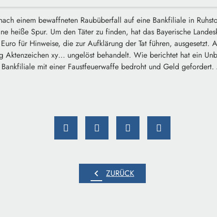
nach einem bewaffneten Raubüberfall auf eine Bankfiliale in Ruhsto
ine heiße Spur. Um den Täter zu finden, hat das Bayerische Landes
uro für Hinweise, die zur Aufklärung der Tat führen, ausgesetzt. 
 Aktenzeichen xy… ungelöst behandelt. Wie berichtet hat ein Unb
 Bankfiliale mit einer Faustfeuerwaffe bedroht und Geld gefordert.
chevron_left
ZURÜCK