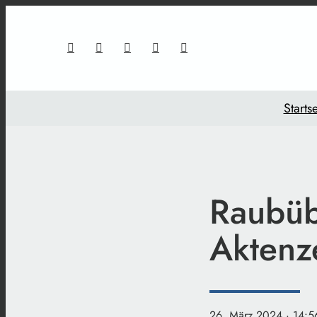
Startse
Raubübe
Aktenze
26. März 2024
· 14:5