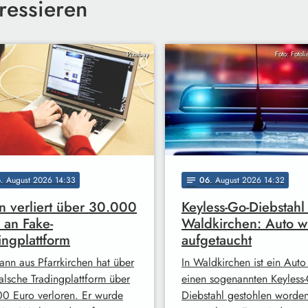
ressieren
Pixabay
Foto: Fotol
6
. August 2026 14:33
06
. August 2026 14:32
notes
 verliert über 30.000
Keyless-Go-Diebstahl 
 an Fake-
Waldkirchen: Auto w
ingplattform
aufgetaucht
ann aus Pfarrkirchen hat über
In Waldkirchen ist ein Auto
falsche Tradingplattform über
einen sogenannten Keyless-
0 Euro verloren. Er wurde
Diebstahl gestohlen worde