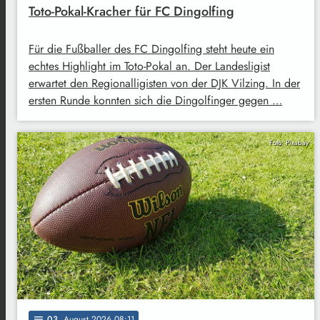
Toto-Pokal-Kracher für FC Dingolfing
Für die Fußballer des FC Dingolfing steht heute ein
echtes Highlight im Toto-Pokal an. Der Landesligist
erwartet den Regionalligisten von der DJK Vilzing. In der
ersten Runde konnten sich die Dingolfinger gegen …
Foto: Pixabay
03
. August 2026 08:11
notes