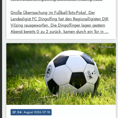
Große Überraschung im Fußball-Toto-Pokal. Der
Landesligist FC Dingolfing hat den Regionalligisten DJK
Vilzing rausgeworfen. Die Dingolfinger lagen gestern
Abend bereits 0 zu 2 zurück, kamen durch ein Tor in …
Foto: Pixabay
04
. August 2026 07:18
notes