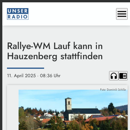
menu
Rallye-WM Lauf kann in
Hauzenberg stattfinden
headphones
chrome_reader_mode
11. April 2025
· 08:36 Uhr
Foto: Dominik Schille