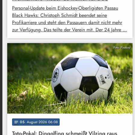
Personal-Update beim Eishockey-Oberligisten Passau
Black Hawks: Christoph Schmidt beendet seine
Profikarriere und steht den Passauern damit nicht mehr
zur Verfügung. Das teilte der Verein mit. Der 24 Jahre …
Foto: Pixabay
05
. August 2026 06:08
notes
Toto-Pokal: Dingolfing schmeißt Vilzing raus