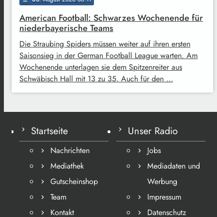
American Football: Schwarzes Wochenende für
niederbayerische Teams
Die Straubing Spiders müssen weiter auf ihren ersten
Saisonsieg in der German Football League warten. Am
Wochenende unterlagen sie dem Spitzenreiter aus
Schwäbisch Hall mit 13 zu 35. Auch für den …
Startseite
Unser Radio
Nachrichten
Jobs
Mediathek
Mediadaten und
Gutscheinshop
Werbung
Team
Impressum
Kontakt
Datenschutz