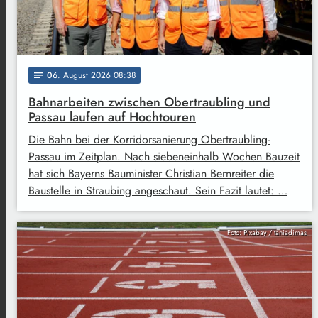
06
. August 2026 08:38
notes
Bahnarbeiten zwischen Obertraubling und
Passau laufen auf Hochtouren
Die Bahn bei der Korridorsanierung Obertraubling-
Passau im Zeitplan. Nach siebeneinhalb Wochen Bauzeit
hat sich Bayerns Bauminister Christian Bernreiter die
Baustelle in Straubing angeschaut. Sein Fazit lautet: …
Foto: Pixabay / taniadimas