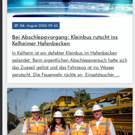
06
. August 2026 09:43
notes
Bei Abschleppvorgang: Kleinbus rutscht ins
Kelheimer Hafenbecken
In Kelheim ist ein defekter Kleinbus im Hafenbecken
gelandet. Beim eigentlichen Abschleppversuch hatte sich
das Zugseil gelöst und das Fahrzeug ist ins Wasser
gerutscht. Die Feuerwehr rückte an, Einsatztaucher …
Foto: Deutsche Bahn AG/Tom Kiewning