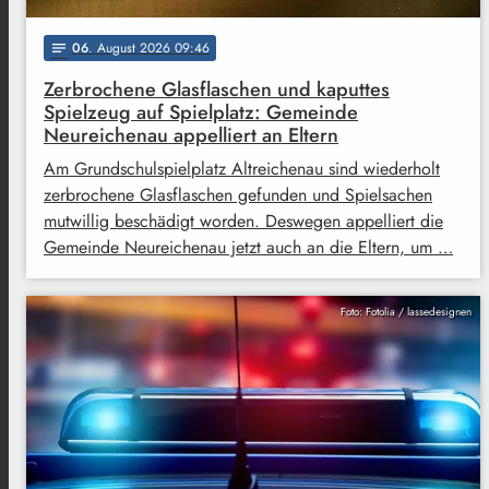
06
. August 2026 09:46
notes
Zerbrochene Glasflaschen und kaputtes
Spielzeug auf Spielplatz: Gemeinde
Neureichenau appelliert an Eltern
Am Grundschulspielplatz Altreichenau sind wiederholt
zerbrochene Glasflaschen gefunden und Spielsachen
mutwillig beschädigt worden. Deswegen appelliert die
Gemeinde Neureichenau jetzt auch an die Eltern, um …
Foto: Fotolia / lassedesignen