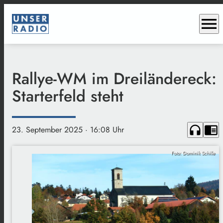
menu
Rallye-WM im Dreiländereck:
Starterfeld steht
headphones
chrome_reader_mode
23. September 2025
· 16:08 Uhr
Foto: Dominik Schille