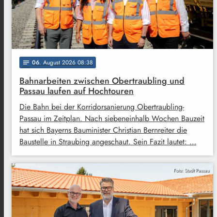
06
. August 2026 08:38
notes
Bahnarbeiten zwischen Obertraubling und
Passau laufen auf Hochtouren
Die Bahn bei der Korridorsanierung Obertraubling-
Passau im Zeitplan. Nach siebeneinhalb Wochen Bauzeit
hat sich Bayerns Bauminister Christian Bernreiter die
Baustelle in Straubing angeschaut. Sein Fazit lautet: …
Foto: Stadt Passau