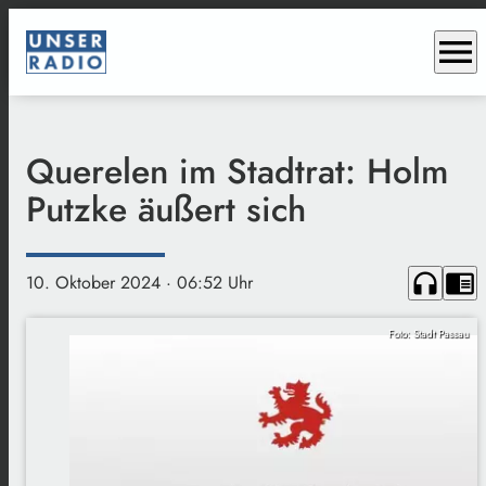
menu
Querelen im Stadtrat: Holm
Putzke äußert sich
headphones
chrome_reader_mode
10. Oktober 2024
· 06:52 Uhr
Foto: Stadt Passau