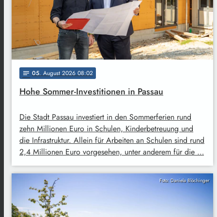
05
. August 2026 08:02
notes
Hohe Sommer-Investitionen in Passau
Die Stadt Passau investiert in den Sommerferien rund
zehn Millionen Euro in Schulen, Kinderbetreuung und
die Infrastruktur. Allein für Arbeiten an Schulen sind rund
2,4 Millionen Euro vorgesehen, unter anderem für die …
Foto: Daniela Blöchinger