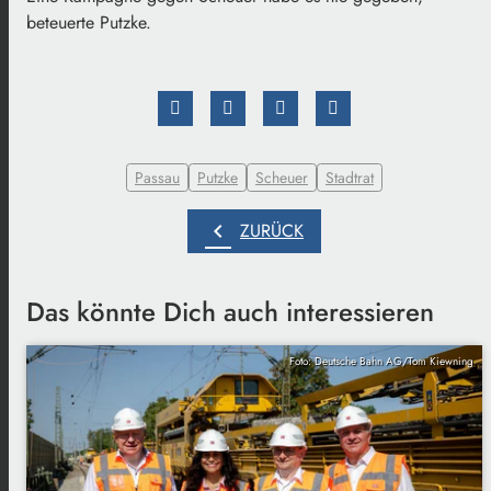
beteuerte Putzke.
Passau
Putzke
Scheuer
Stadtrat
chevron_left
ZURÜCK
Das könnte Dich auch interessieren
Foto: Deutsche Bahn AG/Tom Kiewning