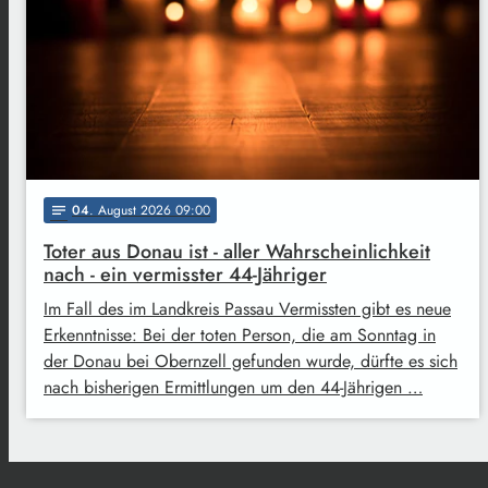
04
. August 2026 09:00
notes
Toter aus Donau ist - aller Wahrscheinlichkeit
nach - ein vermisster 44-Jähriger
Im Fall des im Landkreis Passau Vermissten gibt es neue
Erkenntnisse: Bei der toten Person, die am Sonntag in
der Donau bei Obernzell gefunden wurde, dürfte es sich
nach bisherigen Ermittlungen um den 44-Jährigen …