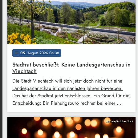
05
. August 2026 06:38
notes
Stadtrat beschließt: Keine Landesgartenschau in
Viechtach
Die Stadt Viechtach will sich jetzt doch nicht für eine
Landesgartenschau in den nächsten Jahren bewerben.
Das hat der Stadtrat jetzt entschlossen. Ein Grund für die
Entscheidung: Ein Planungsbüro rechnet bei einer …
stokkete/Adobe Stock