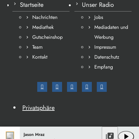
Startseite
Unser Radio
Nachrichten
Jobs
Mediathek
Mediadaten und
Gutscheinshop
Werbung
Team
Impressum
Kontakt
Datenschutz
Empfang
Privatsphäre
Jason Mraz
library_music
play_arrow