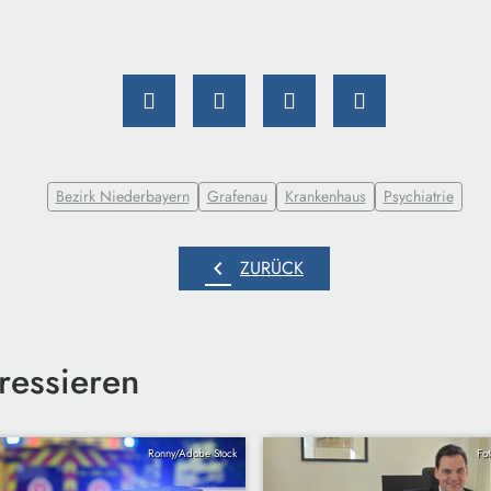
Bezirk Niederbayern
Grafenau
Krankenhaus
Psychiatrie
chevron_left
ZURÜCK
ressieren
Ronny/Adobe Stock
Fo