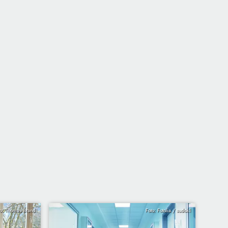
to: Thomas Brandl
Foto: Fotolia / sudok1