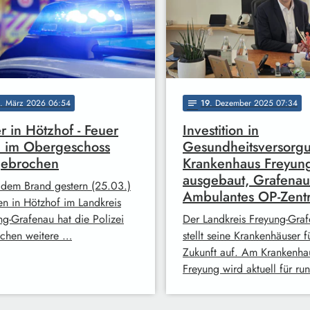
. März 2026 06:54
19
. Dezember 2025 07:34
notes
r in Hötzhof - Feuer
Investition in
 im Obergeschoss
Gesundheitsversorg
gebrochen
Krankenhaus Freyun
ausgebaut, Grafenau
dem Brand gestern (25.03.)
Ambulantes OP-Zent
n in Hötzhof im Landkreis
ng-Grafenau hat die Polizei
Der Landkreis Freyung-Gra
schen weitere …
stellt seine Krankenhäuser f
Zukunft auf. Am Krankenha
Freyung wird aktuell für r