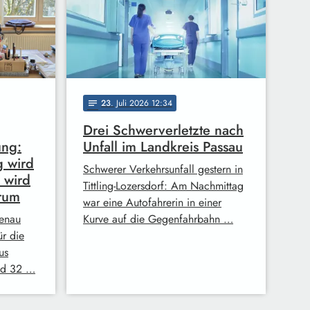
23
. Juli 2026 12:34
notes
Drei Schwerverletzte nach
ung:
Unfall im Landkreis Passau
g wird
Schwerer Verkehrsunfall gestern in
 wird
Tittling-Lozersdorf: Am Nachmittag
rum
war eine Autofahrerin in einer
fenau
Kurve auf die Gegenfahrbahn …
ür die
us
und 32 …