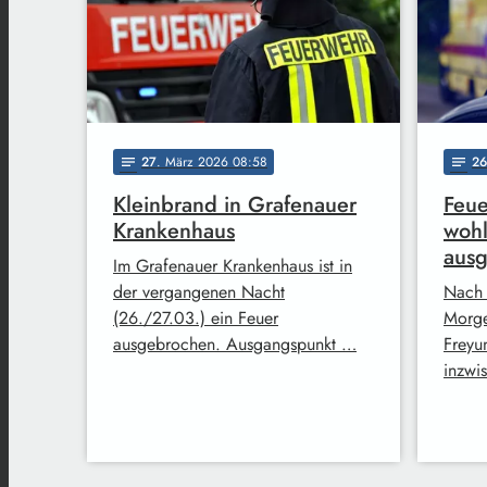
27
. März 2026 08:58
26
notes
notes
Kleinbrand in Grafenauer
Feue
Krankenhaus
wohl
aus
Im Grafenauer Krankenhaus ist in
der vergangenen Nacht
Nach 
(26./27.03.) ein Feuer
Morge
ausgebrochen. Ausgangspunkt …
Freyu
inzwi