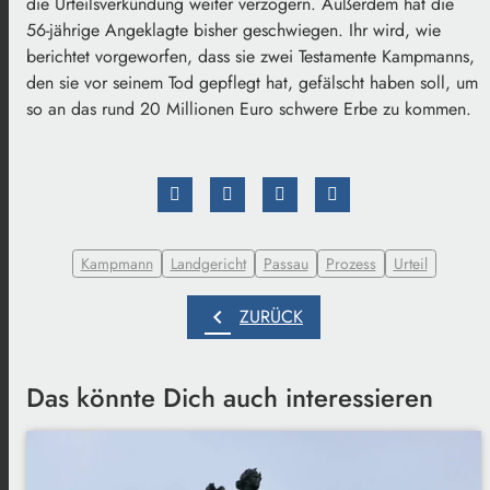
die Urteilsverkündung weiter verzögern. Außerdem hat die
56-jährige Angeklagte bisher geschwiegen. Ihr wird, wie
berichtet vorgeworfen, dass sie zwei Testamente Kampmanns,
den sie vor seinem Tod gepflegt hat, gefälscht haben soll, um
so an das rund 20 Millionen Euro schwere Erbe zu kommen.
Kampmann
Landgericht
Passau
Prozess
Urteil
chevron_left
ZURÜCK
Das könnte Dich auch interessieren