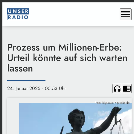
menu
Prozess um Millionen-Erbe:
Urteil könnte auf sich warten
lassen
headphones
chrome_reader_mode
24. Januar 2025
· 05:53 Uhr
Foto: lillysmum / pixelio.de