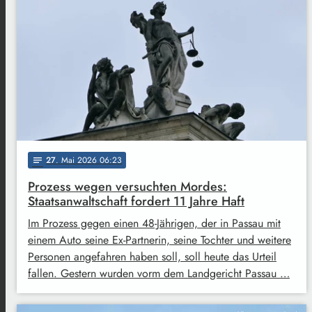
27
. Mai 2026 06:23
notes
Prozess wegen versuchten Mordes:
Staatsanwaltschaft fordert 11 Jahre Haft
Im Prozess gegen einen 48-Jährigen, der in Passau mit
einem Auto seine Ex-Partnerin, seine Tochter und weitere
Personen angefahren haben soll, soll heute das Urteil
fallen. Gestern wurden vorm dem Landgericht Passau …