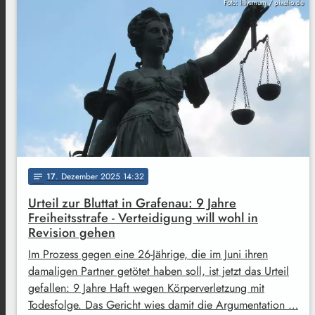
Foto: lillysmum / pixelio.de
17
. Dezember 2025 14:32
notes
Urteil zur Bluttat in Grafenau: 9 Jahre
Freiheitsstrafe - Verteidigung will wohl in
Revision gehen
Im Prozess gegen eine 26-Jährige, die im Juni ihren
damaligen Partner getötet haben soll, ist jetzt das Urteil
gefallen: 9 Jahre Haft wegen Körperverletzung mit
Todesfolge. Das Gericht wies damit die Argumentation …