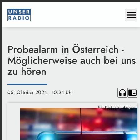
menu
Probealarm in Österreich -
Möglicherweise auch bei uns
zu hören
headphones
chrome_reader_mode
05. Oktober 2024
· 10:24 Uhr
Foto: Fotolia / lassedesignen