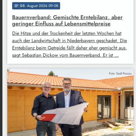
05
. August 2026 09:08
notes
Bauernverband: Gemischte Erntebilanz, aber
geringer Einfluss auf Lebensmittelpreise
Die Hitze und der Trockenheit der letzten Wochen hat
auch der Landwirtschaft in Niederbayern geschadet. Die
Erntebilanz beim Getreide fällt daher eher gemischt aus,
sagt Sebastian Dickow vom Bauernverband. Er ist …
Foto: Stadt Passau