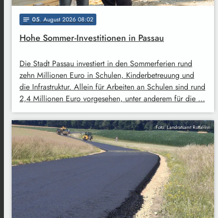
05
. August 2026 08:02
notes
Hohe Sommer-Investitionen in Passau
Die Stadt Passau investiert in den Sommerferien rund
zehn Millionen Euro in Schulen, Kinderbetreuung und
die Infrastruktur. Allein für Arbeiten an Schulen sind rund
2,4 Millionen Euro vorgesehen, unter anderem für die …
Foto: Landratsamt Rottal-Inn