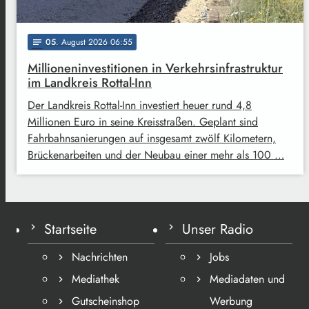
05
. August 2026 06:55
notes
Millioneninvestitionen in Verkehrsinfrastruktur
im Landkreis Rottal-Inn
Der Landkreis Rottal-Inn investiert heuer rund 4,8
Millionen Euro in seine Kreisstraßen. Geplant sind
Fahrbahnsanierungen auf insgesamt zwölf Kilometern,
Brückenarbeiten und der Neubau einer mehr als 100 …
Startseite
Unser Radio
Nachrichten
Jobs
Mediathek
Mediadaten und
Gutscheinshop
Werbung