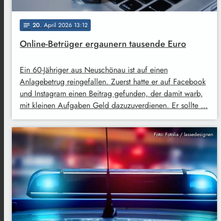
20
. April 2026 13:12
notes
Online-Betrüger ergaunern tausende Euro
Ein 60-Jähriger aus Neuschönau ist auf einen
Anlagebetrug reingefallen. Zuerst hatte er auf Facebook
und Instagram einen Beitrag gefunden, der damit warb,
mit kleinen Aufgaben Geld dazuzuverdienen. Er sollte …
Foto: Fotolia / lassedesignen