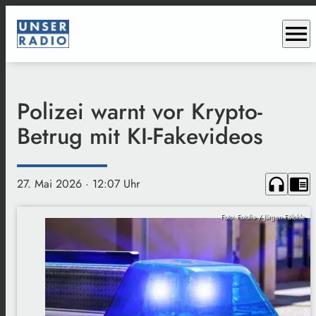
menu
Polizei warnt vor Krypto-
Betrug mit KI-Fakevideos
headphones
chrome_reader_mode
27. Mai 2026
· 12:07 Uhr
Foto: Fotolia / Jürgen Fälchle