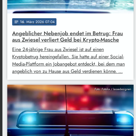
16
. März 2026 07:04
notes
Angeblicher Nebenjob endet im Betrug: Frau
aus Zwiesel verliert Geld bei Krypto-Masche
Eine 24-jährige Frau aus Zwiesel ist auf einen
Kryptobetrug hereingefallen. Sie hatte auf einer Social-
Media-Plattform ein Jobangebot entdeckt, bei dem man
angeblich von zu Hause aus Geld verdienen könne. …
Foto: Fotolia / lassedesignen