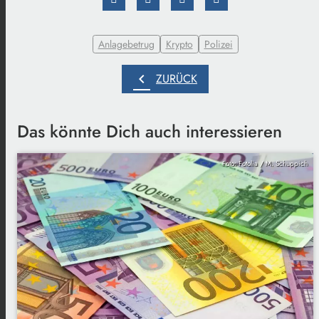
Anlagebetrug
Krypto
Polizei
chevron_left
ZURÜCK
Das könnte Dich auch interessieren
Foto: Fotolia / M. Schuppich