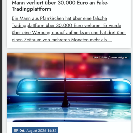
Mann verliert über 30.000 Euro an Fake-
Tradingplattform
Ein Mann aus Pfarrkirchen hat über eine falsche
Tradingplattform über 30.000 Euro verloren. Er wurde
über eine Werbung darauf aufmerksam und hat dort über
einen Zeitraum von mehreren Monaten mehr als …
Foto: Fotolia / lassedesignen
06
. August 2026 14:32
notes