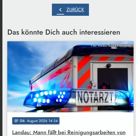
chevron_left
ZURÜCK
Das könnte Dich auch interessieren
Foto: Adobe Stock EKH-Pictures
06
. August 2026 14:34
notes
Landau: Mann fällt bei Reinigungsarbeiten von