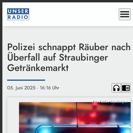
menu
Polizei schnappt Räuber nach
Überfall auf Straubinger
Getränkemarkt
headphones
chrome_reader_mode
05. Juni 2025
· 16:16 Uhr
Foto: Fotolia / lassedesignen