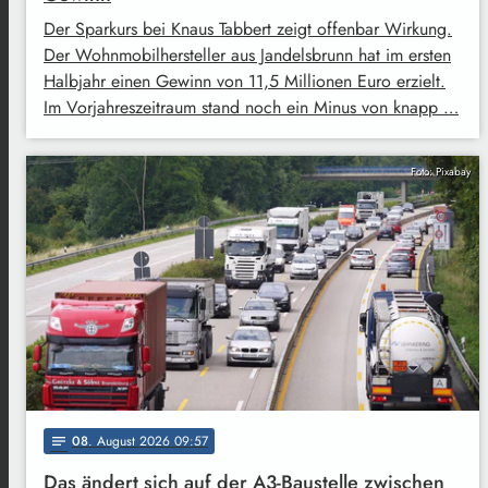
Der Sparkurs bei Knaus Tabbert zeigt offenbar Wirkung.
Der Wohnmobilhersteller aus Jandelsbrunn hat im ersten
Halbjahr einen Gewinn von 11,5 Millionen Euro erzielt.
Im Vorjahreszeitraum stand noch ein Minus von knapp …
Foto: Pixabay
08
. August 2026 09:57
notes
Das ändert sich auf der A3-Baustelle zwischen