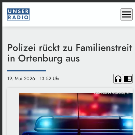
menu
Polizei rückt zu Familienstreit
in Ortenburg aus
headphones
chrome_reader_mode
19. Mai 2026
· 13:52 Uhr
Foto: Fotolia / lassedesignen