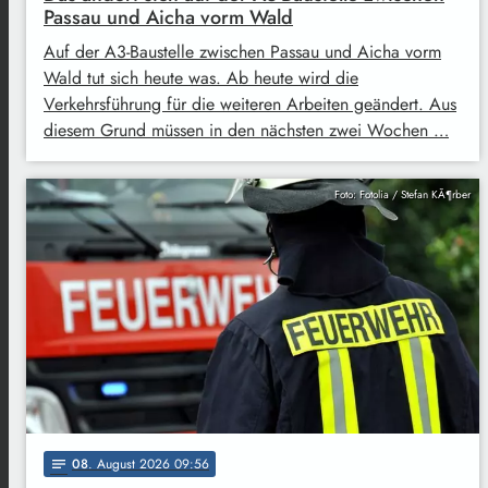
Passau und Aicha vorm Wald
Auf der A3-Baustelle zwischen Passau und Aicha vorm
Wald tut sich heute was. Ab heute wird die
Verkehrsführung für die weiteren Arbeiten geändert. Aus
diesem Grund müssen in den nächsten zwei Wochen …
Foto: Fotolia / Stefan KÃ¶rber
08
. August 2026 09:56
notes