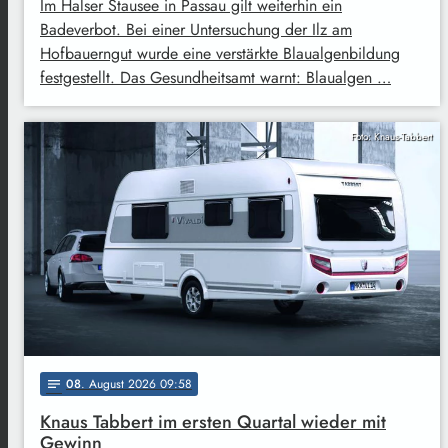
Im Halser Stausee in Passau gilt weiterhin ein
Badeverbot. Bei einer Untersuchung der Ilz am
Hofbauerngut wurde eine verstärkte Blaualgenbildung
festgestellt. Das Gesundheitsamt warnt: Blaualgen …
Foto: Knaus-Tabbert
08
. August 2026 09:58
notes
Knaus Tabbert im ersten Quartal wieder mit
Gewinn