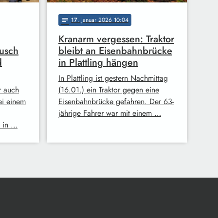
17
. Januar 2026 10:04
notes
Kranarm vergessen: Traktor
usch
bleibt an Eisenbahnbrücke
d
in Plattling hängen
In Plattling ist gestern Nachmittag
r auch
(16.01.) ein Traktor gegen eine
ei einem
Eisenbahnbrücke gefahren. Der 63-
jährige Fahrer war mit einem …
 in …