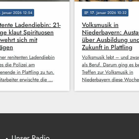
. Januar 2026 12:54
17
. Januar 2026 10:32
notes
tente Ladendiebin: 21-
Volksmusik in
ige klaut Spirituosen
Niederbayern: Austa
wehrt sich mit
über Ausbildung un
lägen
Zukunft in Plattling
iner renitenten Ladendiebin
Volksmusik lebt – und zwa
es die Polizei am
als Beruf. Darum ging es b
nende in Plattling zu tun.
Treffen zur Volksmusik in
itarbeiter erwischte die …
Niederbayern diese Woche
Unser Radio