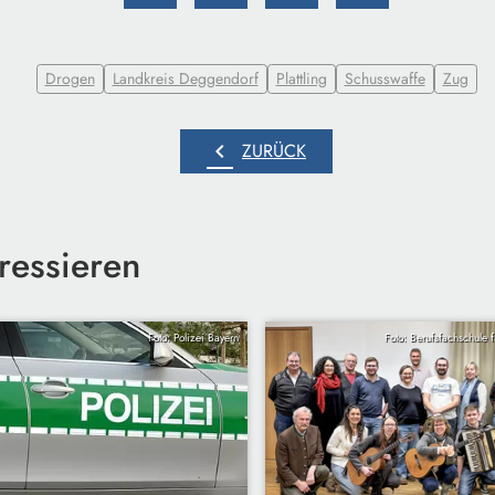
Drogen
Landkreis Deggendorf
Plattling
Schusswaffe
Zug
chevron_left
ZURÜCK
ressieren
Foto: Polizei Bayern
Foto: Berufsfachschule fü