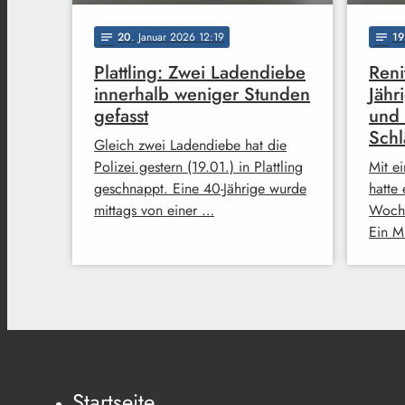
20
. Januar 2026 12:19
19
notes
notes
Plattling: Zwei Ladendiebe
Reni
innerhalb weniger Stunden
Jähr
gefasst
und 
Sch
Gleich zwei Ladendiebe hat die
Polizei gestern (19.01.) in Plattling
Mit e
geschnappt. Eine 40-Jährige wurde
hatte 
mittags von einer …
Woche
Ein M
Startseite