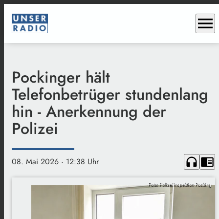
menu
Pockinger hält
Telefonbetrüger stundenlang
hin - Anerkennung der
Polizei
headphones
chrome_reader_mode
08. Mai 2026
· 12:38 Uhr
Foto: Polizeiinspektion Pocking