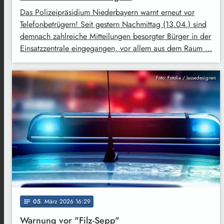
Das Polizeipräsidium Niederbayern warnt erneut vor
Telefonbetrügern! Seit gestern Nachmittag (13.04.) sind
demnach zahlreiche Mitteilungen besorgter Bürger in der
Einsatzzentrale eingegangen, vor allem aus dem Raum …
Foto: Fotolia / lassedesignen
05
. März 2026 16:29
notes
Warnung vor "Filz-Sepp"