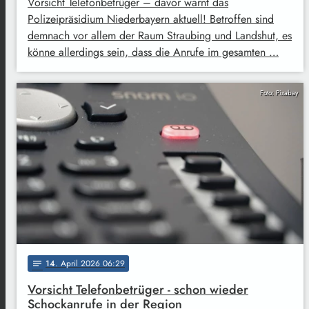
Vorsicht Telefonbetrüger – davor warnt das
Polizeipräsidium Niederbayern aktuell! Betroffen sind
demnach vor allem der Raum Straubing und Landshut, es
könne allerdings sein, dass die Anrufe im gesamten …
Foto: Pixabay
14
. April 2026 06:29
notes
Vorsicht Telefonbetrüger - schon wieder
Schockanrufe in der Region