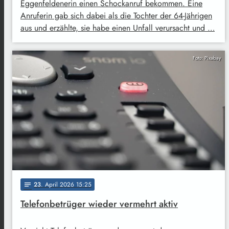
Eggenfeldenerin einen Schockanruf bekommen. Eine
Anruferin gab sich dabei als die Tochter der 64-Jährigen
aus und erzählte, sie habe einen Unfall verursacht und …
Foto: Pixabay
23
. April 2026 15:25
notes
Telefonbetrüger wieder vermehrt aktiv