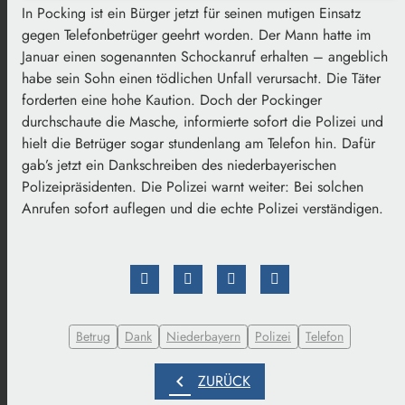
In Pocking ist ein Bürger jetzt für seinen mutigen Einsatz
gegen Telefonbetrüger geehrt worden. Der Mann hatte im
Januar einen sogenannten Schockanruf erhalten – angeblich
habe sein Sohn einen tödlichen Unfall verursacht. Die Täter
forderten eine hohe Kaution. Doch der Pockinger
durchschaute die Masche, informierte sofort die Polizei und
hielt die Betrüger sogar stundenlang am Telefon hin. Dafür
gab’s jetzt ein Dankschreiben des niederbayerischen
Polizeipräsidenten. Die Polizei warnt weiter: Bei solchen
Anrufen sofort auflegen und die echte Polizei verständigen.
Betrug
Dank
Niederbayern
Polizei
Telefon
chevron_left
ZURÜCK