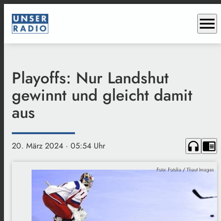
menu
Playoffs: Nur Landshut
gewinnt und gleicht damit
aus
headphones
chrome_reader_mode
20. März 2024
· 05:54 Uhr
Foto: Fotolia / Thaut Images