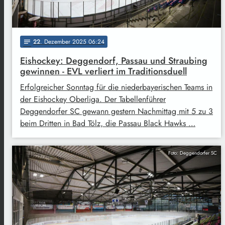
22
. Dezember 2025 06:24
notes
Eishockey: Deggendorf, Passau und Straubing
gewinnen - EVL verliert im Traditionsduell
Erfolgreicher Sonntag für die niederbayerischen Teams in
der Eishockey Oberliga. Der Tabellenführer
Deggendorfer SC gewann gestern Nachmittag mit 5 zu 3
beim Dritten in Bad Tölz, die Passau Black Hawks …
Foto: Deggendorfer SC