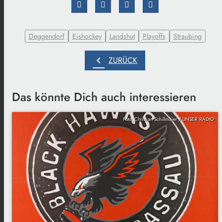
Deggendorf
Eishockey
Landshut
Playoffs
Straubing
chevron_left
ZURÜCK
Das könnte Dich auch interessieren
Foto: Christian Schillmaier / UNSER RADIO