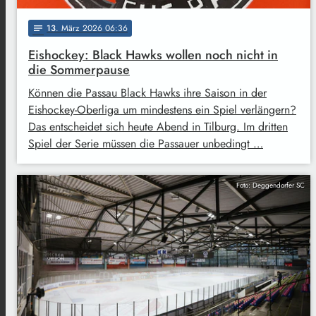
13
. März 2026 06:36
notes
Eishockey: Black Hawks wollen noch nicht in
die Sommerpause
Können die Passau Black Hawks ihre Saison in der
Eishockey-Oberliga um mindestens ein Spiel verlängern?
Das entscheidet sich heute Abend in Tilburg. Im dritten
Spiel der Serie müssen die Passauer unbedingt …
Foto: Deggendorfer SC