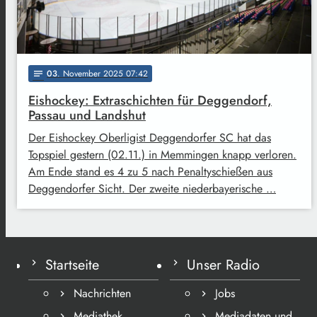
03
. November 2025 07:42
notes
Eishockey: Extraschichten für Deggendorf,
Passau und Landshut
Der Eishockey Oberligist Deggendorfer SC hat das
Topspiel gestern (02.11.) in Memmingen knapp verloren.
Am Ende stand es 4 zu 5 nach Penaltyschießen aus
Deggendorfer Sicht. Der zweite niederbayerische …
Startseite
Unser Radio
Nachrichten
Jobs
Mediathek
Mediadaten und