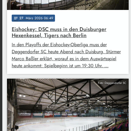
27
. März 2026 06:49
notes
Eishockey: DSC muss in den Duisburger
Hexenkessel, Tigers nach Berlin
In den Playoffs der Eishockey-Oberliga muss der
Deggendorfer SC heute Abend nach Duisburg. Stürmer
Marco Baßler erklärt, worauf es in dem Auswärtsspiel
heute ankommt: Spielbeginn ist um 19:30 Uhr. …
Foto: Deggendorfer SC