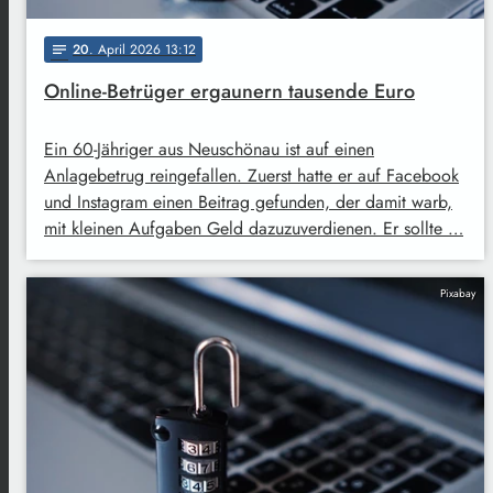
20
. April 2026 13:12
notes
Online-Betrüger ergaunern tausende Euro
Ein 60-Jähriger aus Neuschönau ist auf einen
Anlagebetrug reingefallen. Zuerst hatte er auf Facebook
und Instagram einen Beitrag gefunden, der damit warb,
mit kleinen Aufgaben Geld dazuzuverdienen. Er sollte …
Pixabay