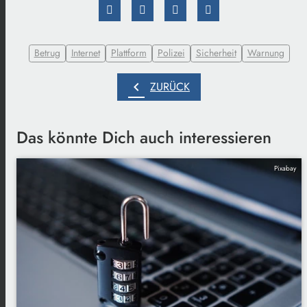
Betrug
Internet
Plattform
Polizei
Sicherheit
Warnung
chevron_left
ZURÜCK
Das könnte Dich auch interessieren
Pixabay