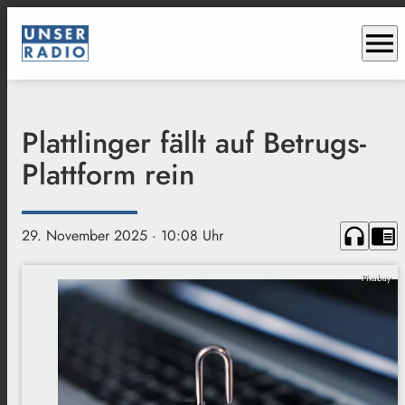
menu
Plattlinger fällt auf Betrugs-
Plattform rein
headphones
chrome_reader_mode
29. November 2025
· 10:08 Uhr
Pixabay