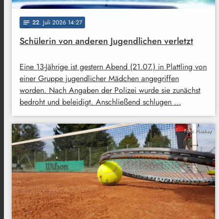
22
. Juli 2026 14:27
notes
Schülerin von anderen Jugendlichen verletzt
Eine 13-Jährige ist gestern Abend (21.07.) in Plattling von
einer Gruppe jugendlicher Mädchen angegriffen
worden. Nach Angaben der Polizei wurde sie zunächst
bedroht und beleidigt. Anschließend schlugen …
Foto: Pixabay