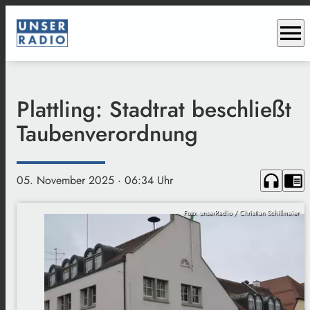
menu
Plattling: Stadtrat beschließt
Taubenverordnung
headphones
chrome_reader_mode
05. November 2025
· 06:34 Uhr
Foto: unserRadio / Christian Schillmaier