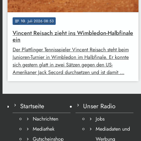
10
. Juli 2026 08:53
notes
Vincent Reisach zieht ins Wimbledon-Halbfinale
ein
Der Plattlinger Tennisspieler Vincent Reisach steht beim
Junioren-Turnier in Wimbledon im Halbfinale. Er konnte
sich gestern glatt in zwei Sätzen gegen den US-
Amerikaner Jack Secord durchsetzen und ist damit …
Startseite
Unser Radio
Nachrichten
Jobs
Mediathek
Mediadaten und
Gutscheinshop
Werbung