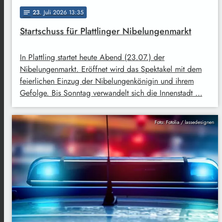
23
. Juli 2026 13:35
notes
Startschuss für Plattlinger Nibelungenmarkt
In Plattling startet heute Abend (23.07.) der
Nibelungenmarkt. Eröffnet wird das Spektakel mit dem
feierlichen Einzug der Nibelungenkönigin und ihrem
Gefolge. Bis Sonntag verwandelt sich die Innenstadt …
Foto: Fotolia / lassedesignen