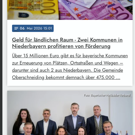
06
. Mai 2026 15:01
notes
Geld für ländlichen Raum - Zwei Kommunen in
Niederbayern profitieren von Förderung
Über 15 Millionen Euro gibt es für bayerische Kommunen
zur Erneuerung von Plätzen, Ortsstraßen und Wegen –
darunter sind auch 2 aus Niederbayern. Die Gemeinde
Oberschneiding bekommt demnach über 475.000 …
Foto: Bayerischer Heilbäder-Verband