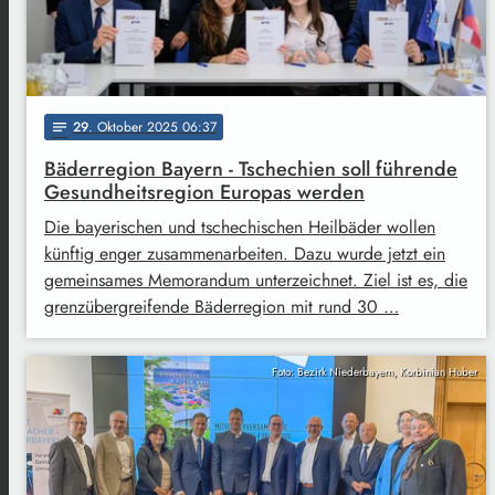
29
. Oktober 2025 06:37
notes
Bäderregion Bayern - Tschechien soll führende
Gesundheitsregion Europas werden
Die bayerischen und tschechischen Heilbäder wollen
künftig enger zusammenarbeiten. Dazu wurde jetzt ein
gemeinsames Memorandum unterzeichnet. Ziel ist es, die
grenzübergreifende Bäderregion mit rund 30 …
Foto: Bezirk Niederbayern, Korbinian Huber