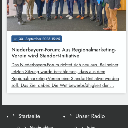
30
. September 2025 15:25
notes
Niederbayern-Forum: Aus Regionalmarketing-
Verein wird Standort-Initiative
Das Niederbayern-Forum richtet sich neu aus. Bei seiner
letzten Sitzung wurde beschlossen, dass aus dem
Regionalmarketing-Verein eine Standort-Initiative werden
soll. Das Ziel dabei: Die Wettbewerbsfähigkeit der …
Startseite
Unser Radio
Nachrichten
Jobs