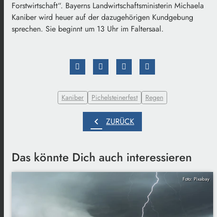
Forstwirtschaft“. Bayerns Landwirtschaftsministerin Michaela
Kaniber wird heuer auf der dazugehörigen Kundgebung
sprechen. Sie beginnt um 13 Uhr im Faltersaal.
Kaniber
Pichelsteinerfest
Regen
chevron_left
ZURÜCK
Das könnte Dich auch interessieren
Foto: Pixabay