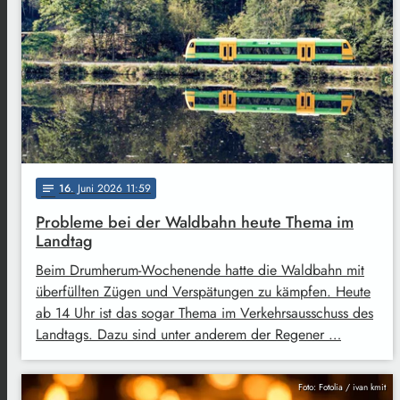
16
. Juni 2026 11:59
notes
Probleme bei der Waldbahn heute Thema im
Landtag
Beim Drumherum-Wochenende hatte die Waldbahn mit
überfüllten Zügen und Verspätungen zu kämpfen. Heute
ab 14 Uhr ist das sogar Thema im Verkehrsausschuss des
Landtags. Dazu sind unter anderem der Regener …
Foto: Fotolia / ivan kmit