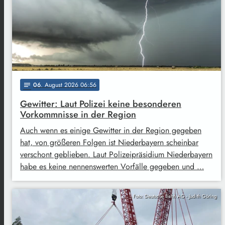
06
. August 2026 06:56
notes
Gewitter: Laut Polizei keine besonderen
Vorkommnisse in der Region
Auch wenn es einige Gewitter in der Region gegeben
hat, von größeren Folgen ist Niederbayern scheinbar
verschont geblieben. Laut Polizeipräsidium Niederbayern
habe es keine nennenswerten Vorfälle gegeben und …
Foto: Deutsche Bahn AG - Judith Göring