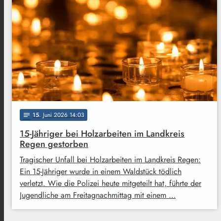
15
. Juni 2026 14:03
notes
15-Jähriger bei Holzarbeiten im Landkreis
Regen gestorben
Tragischer Unfall bei Holzarbeiten im Landkreis Regen:
Ein 15-Jähriger wurde in einem Waldstück tödlich
verletzt. Wie die Polizei heute mitgeteilt hat, führte der
Jugendliche am Freitagnachmittag mit einem …