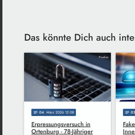
Das könnte Dich auch inte
Pixabay
04
. März 2026 12:08
0
notes
notes
Erpressungsversuch in
Fake
Ortenburg - 78-Jähriger
Inne