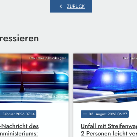
chevron_left
ZURÜCK
ressieren
Foto: Fotolia / lassedesignen
Foto: Fotol
3
. Februar 2026 07:14
03
. August 2026 06:27
notes
-Nachricht des
Unfall mit Streifenwa
nministeriums:
2 Personen leicht ver