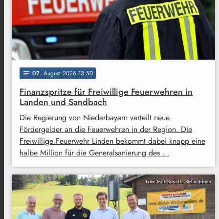
07
. August 2026 13:50
notes
Finanzspritze für Freiwillige Feuerwehren in
Landen und Sandbach
Die Regierung von Niederbayern verteilt neue
Fördergelder an die Feuerwehren in der Region. Die
Freiwillige Feuerwehr Linden bekommt dabei knapp eine
halbe Million für die Generalsanierung des …
Foto: MdL-Büro Dr. Stefan Ebner