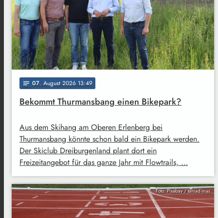
07
. August 2026 13:49
notes
Bekommt Thurmansbang einen Bikepark?
Aus dem Skihang am Oberen Erlenberg bei
Thurmansbang könnte schon bald ein Bikepark werden.
Der Skiclub Dreiburgenland plant dort ein
Freizeitangebot für das ganze Jahr mit Flowtrails, …
Foto: Pixabay / taniadimas