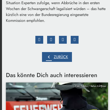
Situation Experten zufolge, wenn Abbrüche in den ersten
Wochen der Schwangerschaft legalisiert würden – das hatte
kürzlich eine von der Bundesregierung eingesetzte
Kommission empfohlen.
chevron_left
ZURÜCK
Das könnte Dich auch interessieren
Foto: Fotolia / Stefan KÃ¶rber