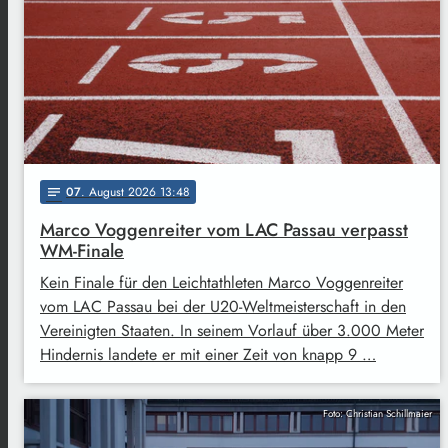
07
. August 2026 13:48
notes
Marco Voggenreiter vom LAC Passau verpasst
WM-Finale
Kein Finale für den Leichtathleten Marco Voggenreiter
vom LAC Passau bei der U20-Weltmeisterschaft in den
Vereinigten Staaten. In seinem Vorlauf über 3.000 Meter
Hindernis landete er mit einer Zeit von knapp 9 …
Foto: Christian Schillmaier