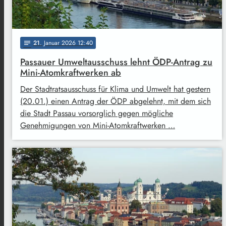
21
. Januar 2026 12:40
notes
Passauer Umweltausschuss lehnt ÖDP-Antrag zu
Mini-Atomkraftwerken ab
Der Stadtratsausschuss für Klima und Umwelt hat gestern
(20.01.) einen Antrag der ÖDP abgelehnt, mit dem sich
die Stadt Passau vorsorglich gegen mögliche
Genehmigungen von Mini-Atomkraftwerken …