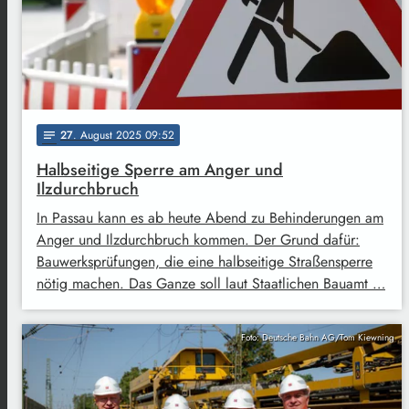
27
. August 2025 09:52
notes
Halbseitige Sperre am Anger und
Ilzdurchbruch
In Passau kann es ab heute Abend zu Behinderungen am
Anger und Ilzdurchbruch kommen. Der Grund dafür:
Bauwerksprüfungen, die eine halbseitige Straßensperre
nötig machen. Das Ganze soll laut Staatlichen Bauamt …
Foto: Deutsche Bahn AG/Tom Kiewning