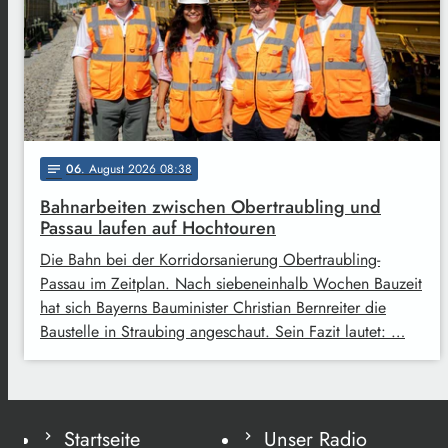
06
. August 2026 08:38
notes
Bahnarbeiten zwischen Obertraubling und
Passau laufen auf Hochtouren
Die Bahn bei der Korridorsanierung Obertraubling-
Passau im Zeitplan. Nach siebeneinhalb Wochen Bauzeit
hat sich Bayerns Bauminister Christian Bernreiter die
Baustelle in Straubing angeschaut. Sein Fazit lautet: …
Startseite
Unser Radio