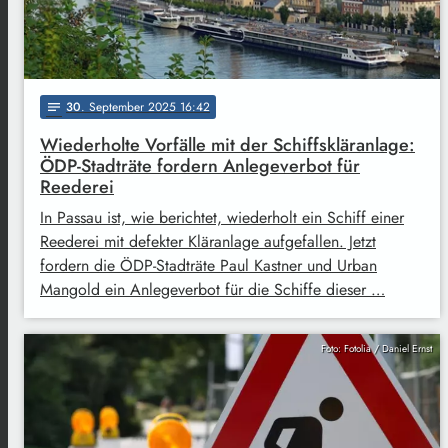
30
. September 2025 16:42
notes
Wiederholte Vorfälle mit der Schiffskläranlage:
ÖDP-Stadträte fordern Anlegeverbot für
Reederei
In Passau ist, wie berichtet, wiederholt ein Schiff einer
Reederei mit defekter Kläranlage aufgefallen. Jetzt
fordern die ÖDP-Stadträte Paul Kastner und Urban
Mangold ein Anlegeverbot für die Schiffe dieser …
Foto: Fotolia / Daniel Ernst