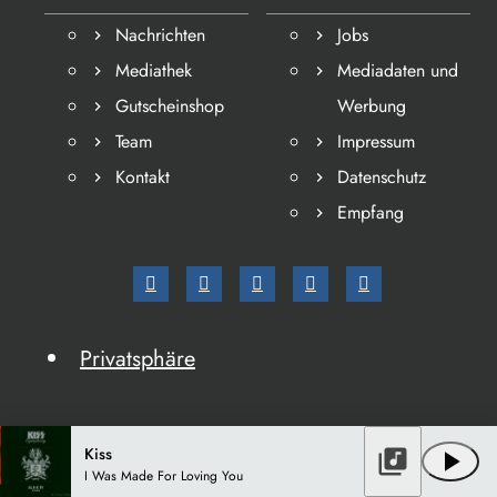
Nachrichten
Jobs
Mediathek
Mediadaten und
Gutscheinshop
Werbung
Team
Impressum
Kontakt
Datenschutz
Empfang
Privatsphäre
Kiss
library_music
play_arrow
I Was Made For Loving You