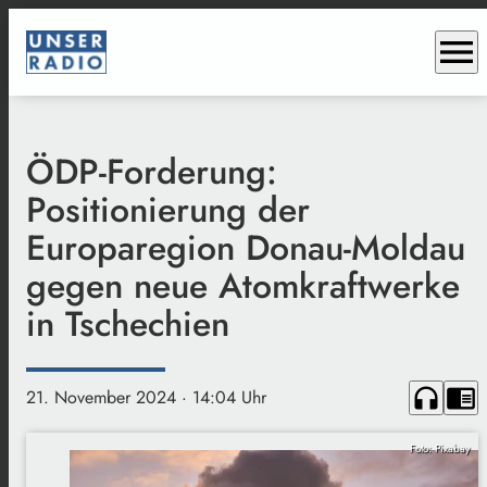
menu
ÖDP-Forderung:
Positionierung der
Europaregion Donau-Moldau
gegen neue Atomkraftwerke
in Tschechien
headphones
chrome_reader_mode
21. November 2024
· 14:04 Uhr
Foto: Pixabay