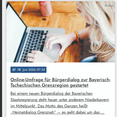
Pixabay
18
. Juni 2026 07:35
notes
Online-Umfrage für Bürgerdialog zur Bayerisch-
Tschechischen Grenzregion gestartet
Bei einem neuen Bürgerdialog der Bayerischen
Staatsregierung steht heuer unter anderem Niederbayern
im Mittelpunkt. Das Motto des Ganzen heißt
„Heimatdialog.Grenznah“ – es geht dabei um das …