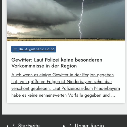
06
. August 2026 06:56
notes
Gewitter: Laut Polizei keine besonderen
Vorkommnisse in der Region
Auch wenn es einige Gewitter in der Region gegeben
hat, von größeren Folgen ist Niederbayern scheinbar
verschont geblieben. Laut Polizeipräsidium Niederbayern
habe es keine nennenswerten Vorfälle gegeben und …
Startseite
Unser Radio