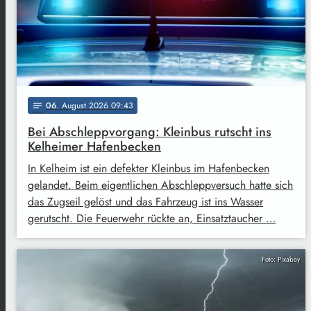
06
. August 2026 09:43
notes
Bei Abschleppvorgang: Kleinbus rutscht ins
Kelheimer Hafenbecken
In Kelheim ist ein defekter Kleinbus im Hafenbecken
gelandet. Beim eigentlichen Abschleppversuch hatte sich
das Zugseil gelöst und das Fahrzeug ist ins Wasser
gerutscht. Die Feuerwehr rückte an, Einsatztaucher …
Foto: Pixabay