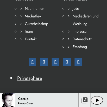
Nachrichten
Jobs
Mediathek
Mediadaten und
Gutscheinshop
Werbung
Team
Impressum
Kontakt
Datenschutz
Empfang
Privatsphäre
Gossip
library_music
play_arrow
Heavy Cross