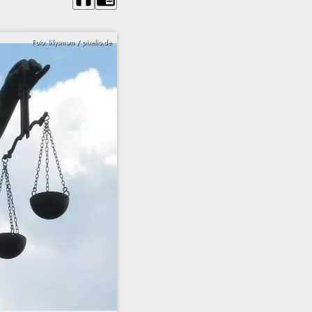
Foto: lillysmum / pixelio.de