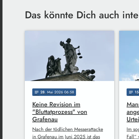
Das könnte Dich auch inte
28
. Mai 2026 06:58
15
notes
notes
Keine Revision im
Man
"Bluttatprozess" von
ange
Grafenau
Urtei
Nach der tödlichen Messerattacke
Im so
in Grafenau im Juni 2025 ist das
Fall“ 