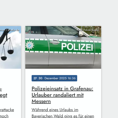
ysmum / pixelio.de
Foto: Polizei Bayern
30
. Dezember 2025 16:36
notes
-
Polizeieinsatz in Grafenau:
legt
Urlauber randaliert mit
Messern
rattacke
Während eines Urlaubs im
 noch
Bayerischen Wald ging es für einen