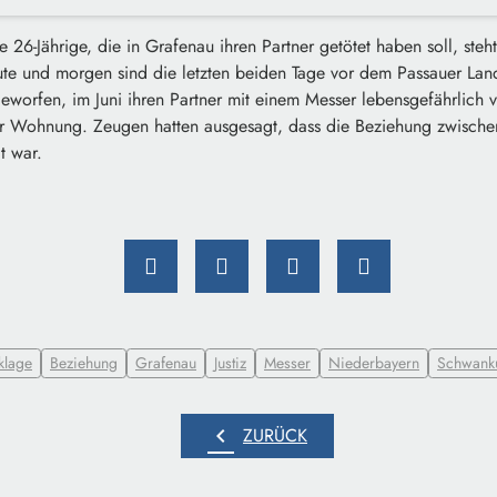
 26-Jährige, die in Grafenau ihren Partner getötet haben soll, steht
ute und morgen sind die letzten beiden Tage vor dem Passauer Land
worfen, im Juni ihren Partner mit einem Messer lebensgefährlich v
r Wohnung. Zeugen hatten ausgesagt, dass die Beziehung zwische
 war.
klage
Beziehung
Grafenau
Justiz
Messer
Niederbayern
Schwank
chevron_left
ZURÜCK