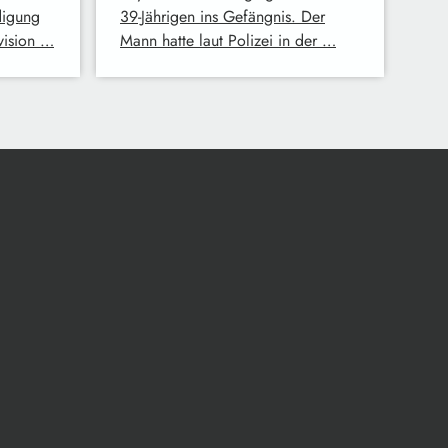
digung
39-Jährigen ins Gefängnis. Der
evision …
Mann hatte laut Polizei in der …