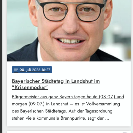
08
. Juli 2026 16:27
notes
Bayerischer Städtetag in Landshut im
"Krisenmodus"
Bürgermeister aus ganz Bayern tagen heute (08.07.) und
morgen (09.07.) in Landshut – es ist Vollversammlung
des Bayerischen Städtetags. Auf der Tagesordnung
stehen viele kommunale Brennpunkte, sagt der …