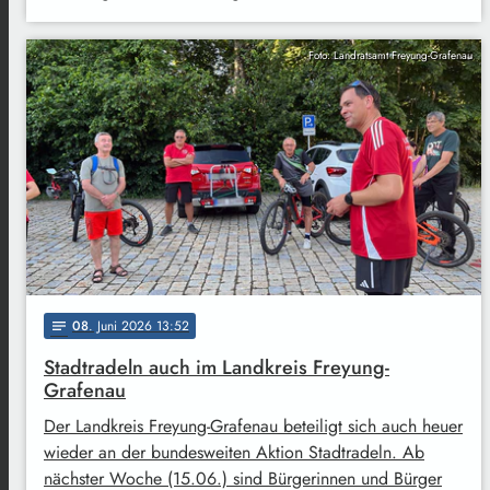
Foto: Landratsamt Freyung-Grafenau
08
. Juni 2026 13:52
notes
Stadtradeln auch im Landkreis Freyung-
Grafenau
Der Landkreis Freyung-Grafenau beteiligt sich auch heuer
wieder an der bundesweiten Aktion Stadtradeln. Ab
nächster Woche (15.06.) sind Bürgerinnen und Bürger