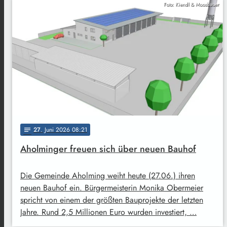
Foto: Kiendl & Moosbauer
27
. Juni 2026 08:21
notes
Aholminger freuen sich über neuen Bauhof
Die Gemeinde Aholming weiht heute (27.06.) ihren
neuen Bauhof ein. Bürgermeisterin Monika Obermeier
spricht von einem der größten Bauprojekte der letzten
Jahre. Rund 2,5 Millionen Euro wurden investiert, …