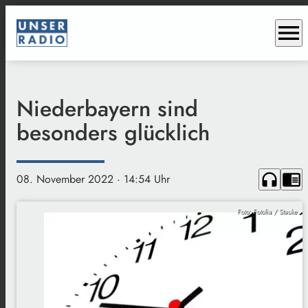
menu
Niederbayern sind
besonders glücklich
headphones
chrome_reader_mode
08. November 2022
· 14:54 Uhr
Foto: Fotolia / Stauke