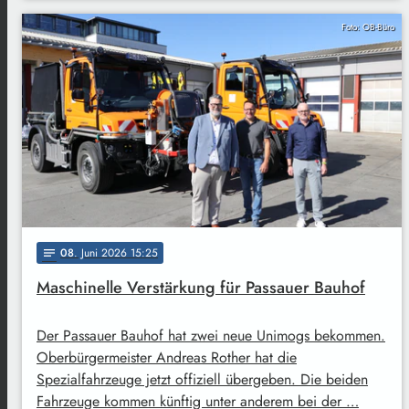
Foto: OB-Büro
08
. Juni 2026 15:25
notes
Maschinelle Verstärkung für Passauer Bauhof
Der Passauer Bauhof hat zwei neue Unimogs bekommen.
Oberbürgermeister Andreas Rother hat die
Spezialfahrzeuge jetzt offiziell übergeben. Die beiden
Fahrzeuge kommen künftig unter anderem bei der …