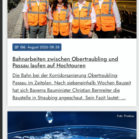
06
. August 2026 08:38
notes
Bahnarbeiten zwischen Obertraubling und
Passau laufen auf Hochtouren
Die Bahn bei der Korridorsanierung Obertraubling-
Passau im Zeitplan. Nach siebeneinhalb Wochen Bauzeit
hat sich Bayerns Bauminister Christian Bernreiter die
Baustelle in Straubing angeschaut. Sein Fazit lautet: …
Foto: Pixabay