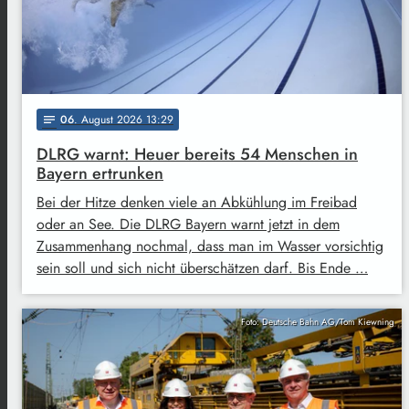
06
. August 2026 13:29
notes
DLRG warnt: Heuer bereits 54 Menschen in
Bayern ertrunken
Bei der Hitze denken viele an Abkühlung im Freibad
oder an See. Die DLRG Bayern warnt jetzt in dem
Zusammenhang nochmal, dass man im Wasser vorsichtig
sein soll und sich nicht überschätzen darf. Bis Ende …
Foto: Deutsche Bahn AG/Tom Kiewning