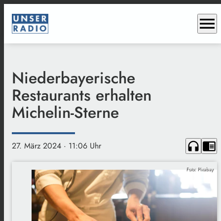
menu
Niederbayerische
Restaurants erhalten
Michelin-Sterne
headphones
chrome_reader_mode
27. März 2024
· 11:06 Uhr
Foto: Pixabay