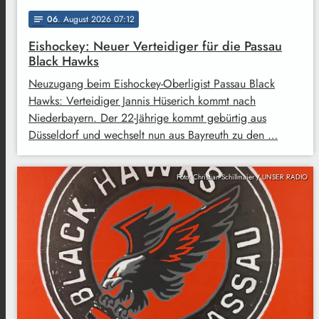
06
. August 2026 07:12
notes
Eishockey: Neuer Verteidiger für die Passau
Black Hawks
Neuzugang beim Eishockey-Oberligist Passau Black
Hawks: Verteidiger Jannis Hüserich kommt nach
Niederbayern. Der 22-Jährige kommt gebürtig aus
Düsseldorf und wechselt nun aus Bayreuth zu den …
Foto: Christian Schillmaier / UNSER RADIO