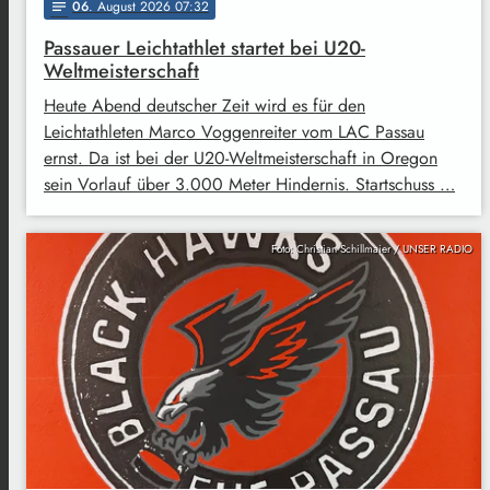
06
. August 2026 07:32
notes
Passauer Leichtathlet startet bei U20-
Weltmeisterschaft
Heute Abend deutscher Zeit wird es für den
Leichtathleten Marco Voggenreiter vom LAC Passau
ernst. Da ist bei der U20-Weltmeisterschaft in Oregon
sein Vorlauf über 3.000 Meter Hindernis. Startschuss …
Foto: Christian Schillmaier / UNSER RADIO