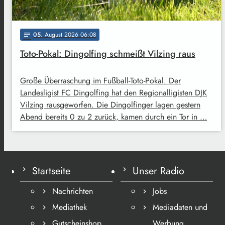
05
. August 2026 06:08
notes
Toto-Pokal: Dingolfing schmeißt Vilzing raus
Große Überraschung im Fußball-Toto-Pokal. Der
Landesligist FC Dingolfing hat den Regionalligisten DJK
Vilzing rausgeworfen. Die Dingolfinger lagen gestern
Abend bereits 0 zu 2 zurück, kamen durch ein Tor in …
Startseite
Unser Radio
Nachrichten
Jobs
Mediathek
Mediadaten und
Gutscheinshop
Werbung