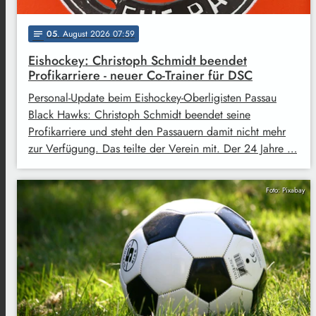
05
. August 2026 07:59
notes
Eishockey: Christoph Schmidt beendet
Profikarriere - neuer Co-Trainer für DSC
Personal-Update beim Eishockey-Oberligisten Passau
Black Hawks: Christoph Schmidt beendet seine
Profikarriere und steht den Passauern damit nicht mehr
zur Verfügung. Das teilte der Verein mit. Der 24 Jahre …
Foto: Pixabay