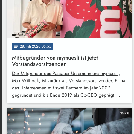
28
. Juli 2026 06:55
notes
Mitbegründer von mymuesli ist jetzt
Vorstandsvorsitzender
Der Mitgründer des Passauer Unternehmens mymuesli,
Max Wittrock, ist zurück als Vorstandsvorsitzender. Er hat
das Unternehmen mit zwei Partnern im Jahr 2007
gegründet und bis Ende 2019 als Co-CEO geprägt, …
Pixabay