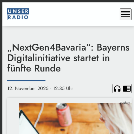
menu
„NextGen4Bavaria“: Bayerns
Digitalinitiative startet in
fünfte Runde
headphones
chrome_reader_mode
12. November 2025
· 12:35 Uhr
Pixabay