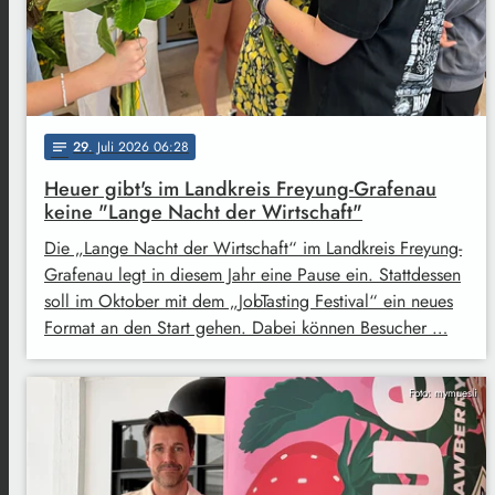
29
. Juli 2026 06:28
notes
Heuer gibt's im Landkreis Freyung-Grafenau
keine "Lange Nacht der Wirtschaft"
Die „Lange Nacht der Wirtschaft“ im Landkreis Freyung-
Grafenau legt in diesem Jahr eine Pause ein. Stattdessen
soll im Oktober mit dem „JobTasting Festival“ ein neues
Format an den Start gehen. Dabei können Besucher …
Foto: mymuesli