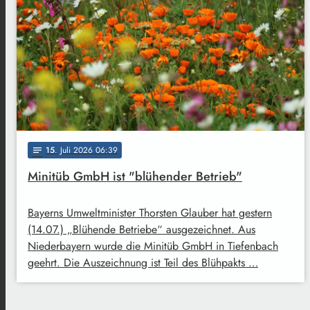
15
. Juli 2026 06:39
notes
Minitüb GmbH ist "blühender Betrieb"
Bayerns Umweltminister Thorsten Glauber hat gestern
(14.07.) „Blühende Betriebe“ ausgezeichnet. Aus
Niederbayern wurde die Minitüb GmbH in Tiefenbach
geehrt. Die Auszeichnung ist Teil des Blühpakts …