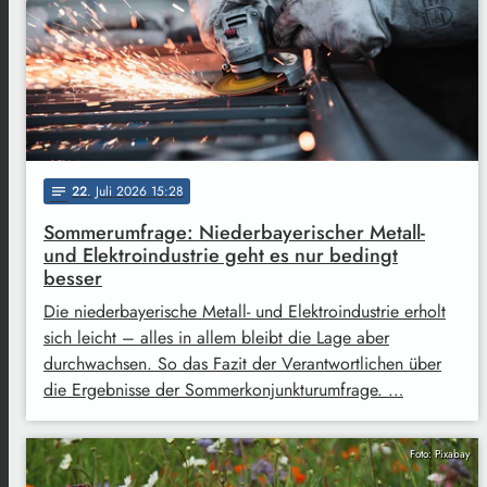
22
. Juli 2026 15:28
notes
Sommerumfrage: Niederbayerischer Metall-
und Elektroindustrie geht es nur bedingt
besser
Die niederbayerische Metall- und Elektroindustrie erholt
sich leicht – alles in allem bleibt die Lage aber
durchwachsen. So das Fazit der Verantwortlichen über
die Ergebnisse der Sommerkonjunkturumfrage. …
Foto: Pixabay