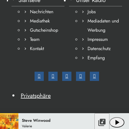
Startseite
Unser Radio
Nachrichten
Jobs
Mediathek
Mediadaten und
Gutscheinshop
Werbung
Team
Impressum
Kontakt
Datenschutz
Empfang
Privatsphäre
Steve Winwood
library_music
play_arrow
Valerie