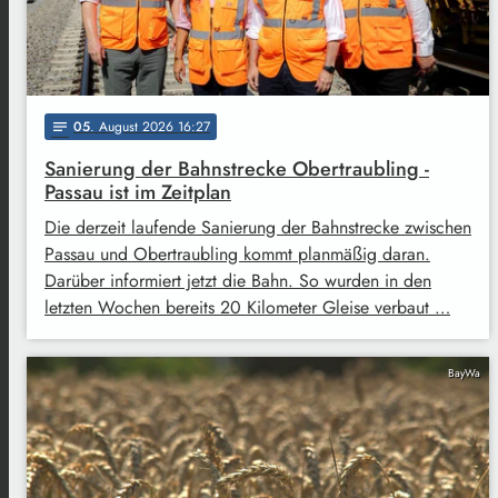
05
. August 2026 16:27
notes
Sanierung der Bahnstrecke Obertraubling -
Passau ist im Zeitplan
Die derzeit laufende Sanierung der Bahnstrecke zwischen
Passau und Obertraubling kommt planmäßig daran.
Darüber informiert jetzt die Bahn. So wurden in den
letzten Wochen bereits 20 Kilometer Gleise verbaut …
BayWa