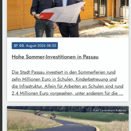
05
. August 2026 08:02
notes
Hohe Sommer-Investitionen in Passau
Die Stadt Passau investiert in den Sommerferien rund
zehn Millionen Euro in Schulen, Kinderbetreuung und
die Infrastruktur. Allein für Arbeiten an Schulen sind rund
2,4 Millionen Euro vorgesehen, unter anderem für die …
Foto: Landratsamt Rottal-Inn