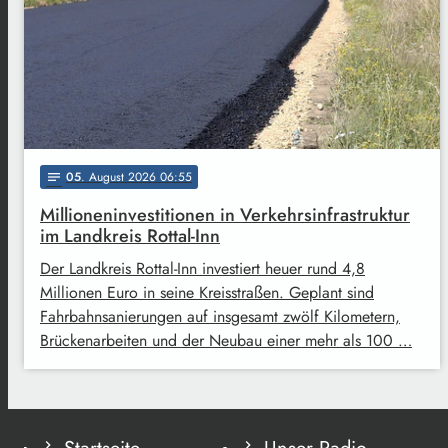
05
. August 2026 06:55
notes
Millioneninvestitionen in Verkehrsinfrastruktur
im Landkreis Rottal-Inn
Der Landkreis Rottal-Inn investiert heuer rund 4,8
Millionen Euro in seine Kreisstraßen. Geplant sind
Fahrbahnsanierungen auf insgesamt zwölf Kilometern,
Brückenarbeiten und der Neubau einer mehr als 100 …