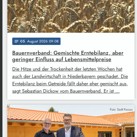
05
. August 2026 09:08
notes
Bauernverband: Gemischte Erntebilanz, aber
geringer Einfluss auf Lebensmittelpreise
Die Hitze und der Trockenheit der letzten Wochen hat
auch der Landwirtschaft in Niederbayern geschadet. Die
Erntebilanz beim Getreide fällt daher eher gemischt aus,
sagt Sebastian Dickow vom Bauernverband. Er ist …
Foto: Stadt Passau