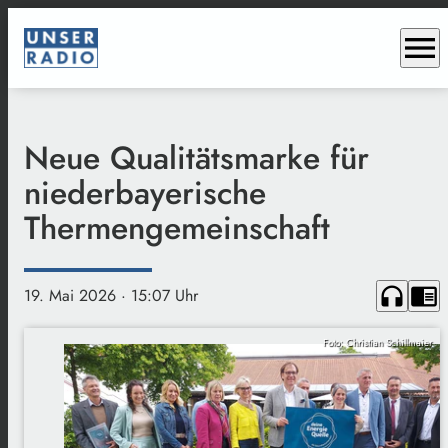
menu
Neue Qualitätsmarke für
niederbayerische
Thermengemeinschaft
headphones
chrome_reader_mode
19. Mai 2026
· 15:07 Uhr
Foto: Christian Schillmaier