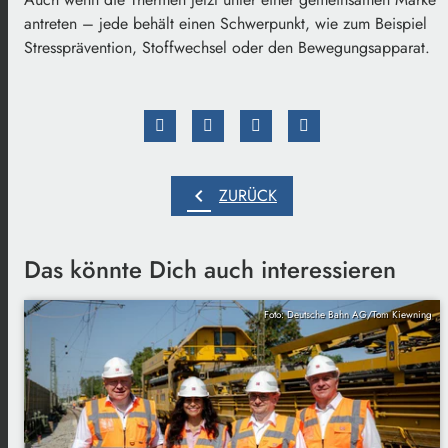
antreten – jede behält einen Schwerpunkt, wie zum Beispiel
Stressprävention, Stoffwechsel oder den Bewegungsapparat.
chevron_left
ZURÜCK
Das könnte Dich auch interessieren
Foto: Deutsche Bahn AG/Tom Kiewning