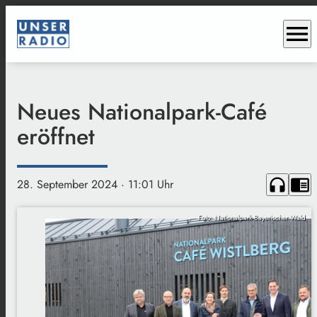
menu
Neues Nationalpark-Café
eröffnet
headphones
chrome_reader_mode
28. September 2024
· 11:01 Uhr
Foto: Nationalpark Bayerischer Wald