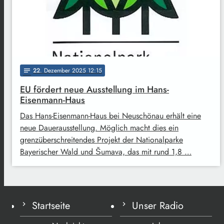
22
. Dezember 2025 12:15
notes
EU fördert neue Ausstellung im Hans-
Eisenmann-Haus
Das Hans-Eisenmann-Haus bei Neuschönau erhält eine
neue Dauerausstellung. Möglich macht dies ein
grenzüberschreitendes Projekt der Nationalparke
Bayerischer Wald und Šumava, das mit rund 1,8 …
Startseite
Unser Radio