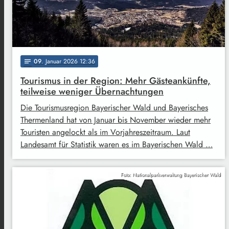
09
. Januar 2026 12:36
notes
Tourismus in der Region: Mehr Gästeankünfte,
teilweise weniger Übernachtungen
Die Tourismusregion Bayerischer Wald und Bayerisches
Thermenland hat von Januar bis November wieder mehr
Touristen angelockt als im Vorjahreszeitraum. Laut
Landesamt für Statistik waren es im Bayerischen Wald …
Foto: Nationalparkverwaltung Bayerischer Wald