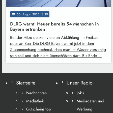
06
. August 2026 13:29
notes
DLRG warnt: Heuer bereits 54 Menschen in
Bayern ertrunken
Bei der Hitze denken viele an Abkühlung im Freibad
oder an See. Die DLRG Bayern warnt jetzt in dem
Zusammenhang nochmal, dass man im Wasser vorsichtig
sein soll und sich nicht überschätzen darf. Bis Ende …
Startseite
Unser Radio
Nachrichten
Jobs
Mediathek
Mediadaten und
Gutscheinshop
Werbung