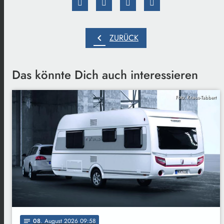
chevron_left
ZURÜCK
Das könnte Dich auch interessieren
Foto: Knaus-Tabbert
08
. August 2026 09:58
notes