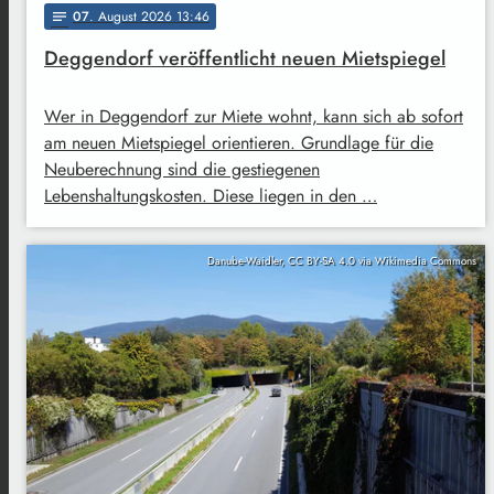
07
. August 2026 13:46
notes
Deggendorf veröffentlicht neuen Mietspiegel
Wer in Deggendorf zur Miete wohnt, kann sich ab sofort
am neuen Mietspiegel orientieren. Grundlage für die
Neuberechnung sind die gestiegenen
Lebenshaltungskosten. Diese liegen in den …
Danube-Waidler, CC BY-SA 4.0 via Wikimedia Commons