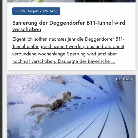
06
. August 2026 14:28
notes
Sanierung der Deggendorfer B11-Tunnel wird
verschoben
Eigentlich sollten nächstes Jahr die Deggendorfer B11-
Tunnel umfangreich saniert werden, das und die damit
verbundene wochenlange Sperrung wird jetzt aber
nochmal verschoben. Das sagte der bayerische …
Foto: Pixabay