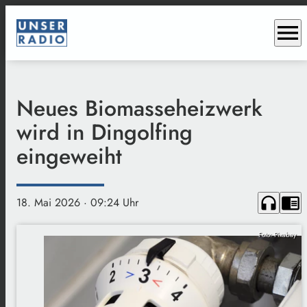
menu
Neues Biomasseheizwerk
wird in Dingolfing
eingeweiht
headphones
chrome_reader_mode
18. Mai 2026
· 09:24 Uhr
Foto: Pixabay