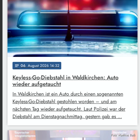
06
. August 2026 14:32
notes
Keyless-Go-Diebstahl in Waldkirchen: Auto
wieder aufgetaucht
In Waldkirchen ist ein Auto durch einen sogenannten
Keyless-Go-Diebstahl gestohlen worden – und am
nächsten Tag wieder aufgetaucht. Laut Polizei war der
Diebstahl am Dienstagnachmittag, gestern gab es …
Foto: Matthias Balk