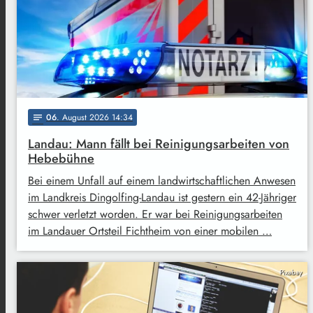
06
. August 2026 14:34
notes
Landau: Mann fällt bei Reinigungsarbeiten von
Hebebühne
Bei einem Unfall auf einem landwirtschaftlichen Anwesen
im Landkreis Dingolfing-Landau ist gestern ein 42-Jähriger
schwer verletzt worden. Er war bei Reinigungsarbeiten
im Landauer Ortsteil Fichtheim von einer mobilen …
Pixabay